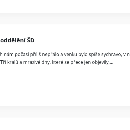
. oddělění ŠD
 nám počasí příliš nepřálo a venku bylo spíše sychravo, v na
 Tří králů a mrazivé dny, které se přece jen objevily,…