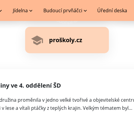
Jídelna
Budoucí prvňáčci
Úřední deska
proškoly.cz
iny ve 4. oddělení ŠD
družina proměnila v jedno velké tvořivé a objevitelské centr
i v lese a vítali ptáčky z teplých krajin. Velkým tématem byl…