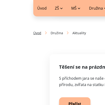
jídelníček
Úvod
ZŠ
MŠ
Družina
Úvod
Družina
Aktuality
Těšení se na prázdn
S příchodem jara se naše 
přírodu, zvířata na statku 
Přečíst