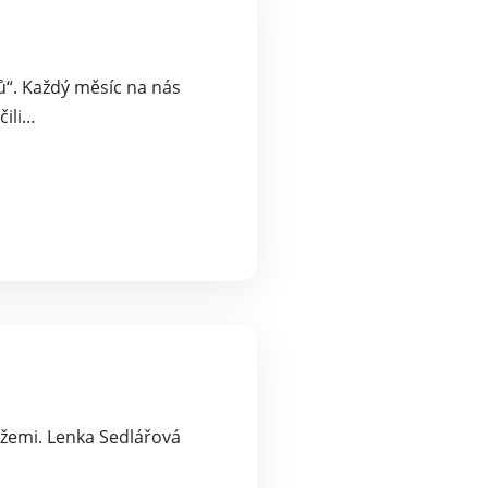
ů“. Každý měsíc na nás
čili…
ěžemi. Lenka Sedlářová