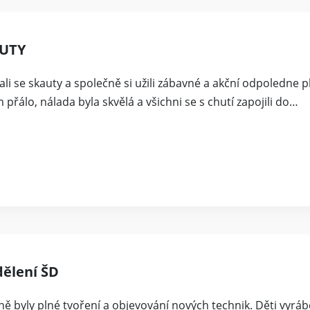
AUTY
li se skauty a společně si užili zábavné a akční odpoledne p
přálo, nálada byla skvělá a všichni se s chutí zapojili do…
dělení ŠD
ně byly plné tvoření a objevování nových technik. Děti vyráb