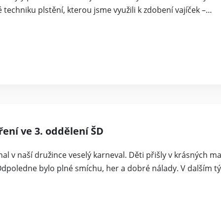
é techniku plstění, kterou jsme využili k zdobení vajíček –…
ření ve 3. oddělení ŠD
nal v naší družince veselý karneval. Děti přišly v krásných 
Odpoledne bylo plné smíchu, her a dobré nálady. V dalším 