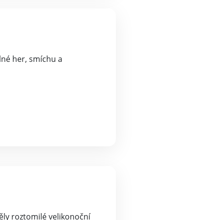
lné her, smíchu a
ěly roztomilé velikonoční