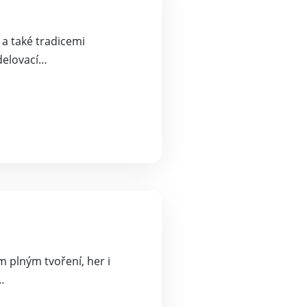
 a také tradicemi
odelovací…
m plným tvoření, her i
…