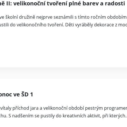
ně II: velikonoční tvoření plné barev a radosti
ve školní družině nejprve seznámili s tímto ročním obdobím
ustili do velikonočního tvoření. Děti vyráběly dekorace z m
onoc ve ŠD 1
řivítaly příchod jara a velikonoční období pestrým programe
u. S nadšením se pustily do kreativních aktivit, při kterých