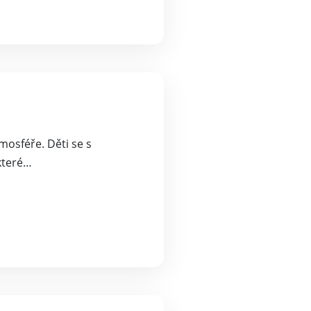
mosféře. Děti se s
které…