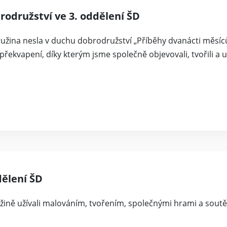
odružství ve 3. oddělení ŠD
družina nesla v duchu dobrodružství „Příběhy dvanácti měsíc
 překvapení, díky kterým jsme společně objevovali, tvořili a u
ělení ŠD
užině užívali malováním, tvořením, společnými hrami a sout