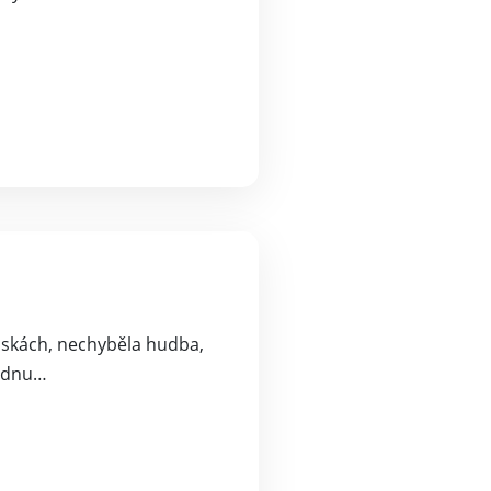
maskách, nechyběla hudba,
týdnu…