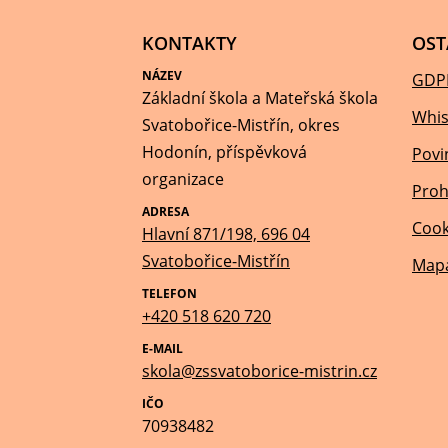
KONTAKTY
OST
NÁZEV
GDP
Základní škola a Mateřská škola
Whis
Svatobořice-Mistřín, okres
Hodonín, příspěvková
Povi
organizace
Proh
ADRESA
Cook
Hlavní 871/198, 696 04
Svatobořice-Mistřín
Mapa
TELEFON
+420 518 620 720
E-MAIL
skola@zssvatoborice-mistrin.cz
IČO
70938482