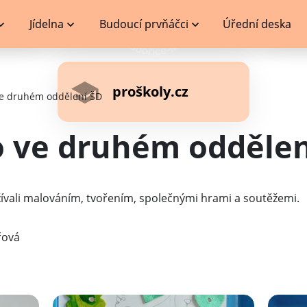
Jídelna
Budoucí prvňáčci
Úřední deska
proškoly.cz
ve druhém oddělení ŠD
o ve druhém oddělen
užívali malováním, tvořením, společnými hrami a soutěžemi.
vá