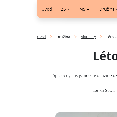
jídelníček
Úvod
ZŠ
MŠ
Družina
Úvod
Družina
Aktuality
Léto 
Lét
Společný čas jsme si v družině 
Lenka Sedlářo