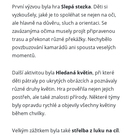
První výzvou byla hra
Slepá stezka
. Děti si
vyzkoušely, jaké je to spoléhat se nejen na oči,
ale hlavně na důvěru, sluch a orientaci. Se
zavázanýma očima musely projít připravenou
trasu a překonat různé překážky. Nechybělo
povzbuzování kamarádů ani spousta veselých
momentů.
Další aktivitou byla
Hledaná květin
, při které
děti pátraly po ukrytých obrázcích a poznávaly
různé druhy květin. Hra prověřila nejen jejich
postřeh, ale také znalosti přírody. Některé týmy
byly opravdu rychlé a objevily všechny květiny
během chvilky.
Velkým zážitkem byla také
střelba z luku na cíl
.