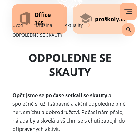
Office
proškoly.cz
365
Úvod
Družina
Aktuality
ODPOLEDNE SE SKAUTY
ODPOLEDNE SE
SKAUTY
Opět jsme se po čase setkali se skauty
a
společně si užili zábavné a akční odpoledne plné
her, smíchu a dobrodružství. Počasí nám přálo,
nálada byla skvělá a všichni se s chutí zapojili do
připravených aktivit.