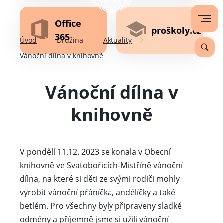
Office
proškoly.cz
365
Úvod
Družina
Aktuality
Vánoční dílna v knihovně
Vánoční dílna v
knihovně
V pondělí 11.12. 2023 se konala v Obecní
knihovně ve Svatobořicích-Mistříně vánoční
dílna, na které si děti ze svými rodiči mohly
vyrobit vánoční přáníčka, andělíčky a také
betlém. Pro všechny byly připraveny sladké
odměny a příjemně jsme si užili vánoční