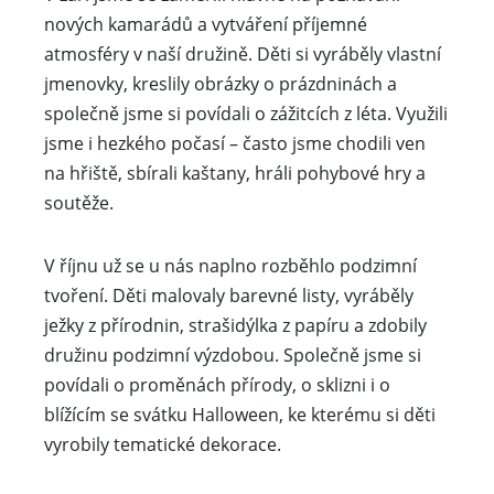
nových kamarádů a vytváření příjemné
atmosféry v naší družině. Děti si vyráběly vlastní
jmenovky, kreslily obrázky o prázdninách a
společně jsme si povídali o zážitcích z léta. Využili
jsme i hezkého počasí – často jsme chodili ven
na hřiště, sbírali kaštany, hráli pohybové hry a
soutěže.
V říjnu už se u nás naplno rozběhlo podzimní
tvoření. Děti malovaly barevné listy, vyráběly
ježky z přírodnin, strašidýlka z papíru a zdobily
družinu podzimní výzdobou. Společně jsme si
povídali o proměnách přírody, o sklizni i o
blížícím se svátku Halloween, ke kterému si děti
vyrobily tematické dekorace.