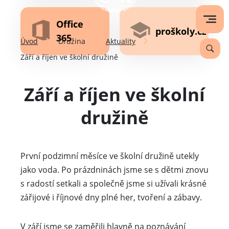
Office
proškoly.cz
365
Úvod
Družina
Aktuality
Září a říjen ve školní družině
Září a říjen ve školní
družině
První podzimní měsíce ve školní družině utekly
jako voda. Po prázdninách jsme se s dětmi znovu
s radostí setkali a společně jsme si užívali krásné
zářijové i říjnové dny plné her, tvoření a zábavy.
V září jsme se zaměřili hlavně na poznávání