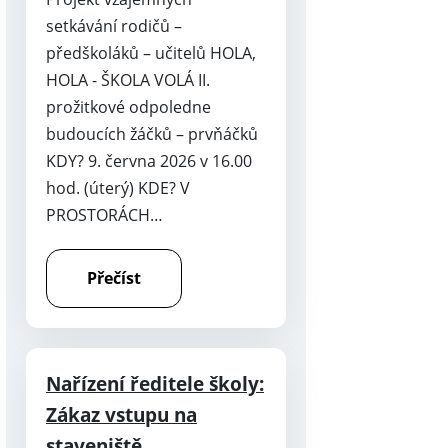
setkávání rodičů –
předškoláků – učitelů HOLA,
HOLA - ŠKOLA VOLÁ II.
prožitkové odpoledne
budoucích žáčků – prvňáčků
KDY? 9. června 2026 v 16.00
hod. (úterý) KDE? V
PROSTORÁCH…
Přečíst
Nařízení ředitele školy:
Zákaz vstupu na
staveniště