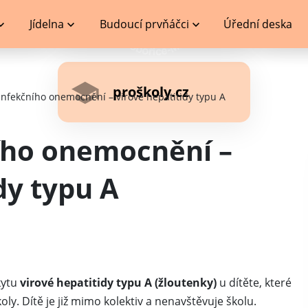
Jídelna
Budoucí prvňáčci
Úřední deska
proškoly.cz
infekčního onemocnění – virové hepatitidy typu A
ího onemocnění –
dy typu A
kytu
virové hepatitidy typu A (žloutenky)
u dítěte, které
ly. Dítě je již mimo kolektiv a nenavštěvuje školu.