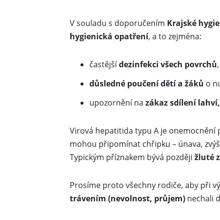
V souladu s doporučením
Krajské hygie
hygienická opatření
, a to zejména:
častější
dezinfekci všech povrchů
důsledné poučení dětí a žáků
o nu
upozornění na
zákaz sdílení lahví
Virová hepatitida typu A je onemocnění 
mohou připomínat chřipku – únava, zvýšen
Typickým příznakem bývá později
žluté 
Prosíme proto všechny rodiče, aby při v
trávením (nevolnost, průjem)
nechali 