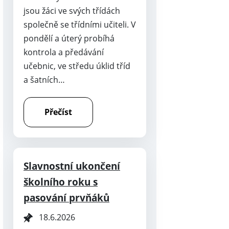
jsou žáci ve svých třídách
společně se třídními učiteli. V
pondělí a úterý probíhá
kontrola a předávání
učebnic, ve středu úklid tříd
a šatních…
Přečíst
Slavnostní ukončení
školního roku s
pasování prvňáků
18.6.2026