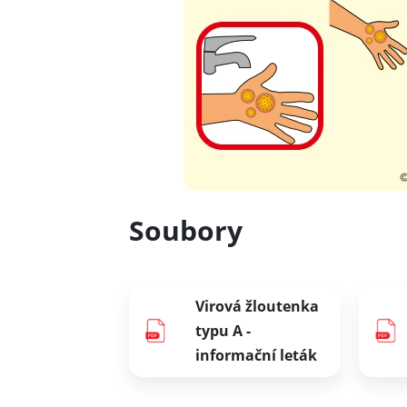
Soubory
Virová žloutenka
typu A -
informační leták