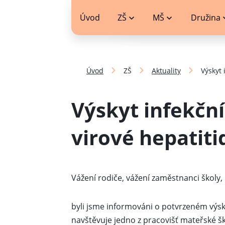
jídelníček
Úvod
ZŠ
MŠ
Družina
Úvod
ZŠ
Aktuality
Výskyt 
Výskyt infekčn
virové hepatiti
Vážení rodiče, vážení zaměstnanci školy,
byli jsme informováni o potvrzeném výs
navštěvuje jedno z pracovišť mateřské ško