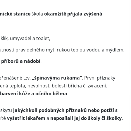
nické stanice
škola
okamžitě přijala zvýšená
, klik, umyvadel a toalet,
tnosti pravidelného mytí rukou teplou vodou a mýdlem,
, příborů a nádobí
.
přenášené tzv.
„špinavýma rukama“
. První příznaky
á teplota, nevolnost, bolesti břicha či zvracení.
zbarvení kůže a očního bělma
.
ýskytu
jakýchkoli podobných příznaků nebo potíží s
dítě
vyšetřit lékařem
a
neposílali jej do školy či školky
.