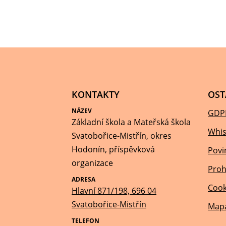
KONTAKTY
OST
NÁZEV
GDP
Základní škola a Mateřská škola
Whis
Svatobořice-Mistřín, okres
Hodonín, příspěvková
Povi
organizace
Proh
ADRESA
Cook
Hlavní 871/198, 696 04
Svatobořice-Mistřín
Mapa
TELEFON