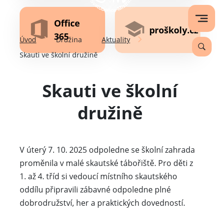
Office
proškoly.cz
365
Úvod
Družina
Aktuality
Skauti ve školní družině
Skauti ve školní
družině
V úterý 7. 10. 2025 odpoledne se školní zahrada
proměnila v malé skautské tábořiště. Pro děti z
1. až 4. tříd si vedoucí místního skautského
oddílu připravili zábavné odpoledne plné
dobrodružství, her a praktických dovedností.