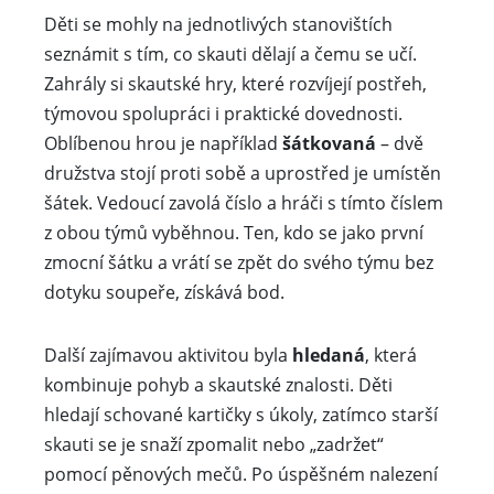
Děti se mohly na jednotlivých stanovištích
seznámit s tím, co skauti dělají a čemu se učí.
Zahrály si skautské hry, které rozvíjejí postřeh,
týmovou spolupráci i praktické dovednosti.
Oblíbenou hrou je například
šátkovaná
– dvě
družstva stojí proti sobě a uprostřed je umístěn
šátek. Vedoucí zavolá číslo a hráči s tímto číslem
z obou týmů vyběhnou. Ten, kdo se jako první
zmocní šátku a vrátí se zpět do svého týmu bez
dotyku soupeře, získává bod.
Další zajímavou aktivitou byla
hledaná
, která
kombinuje pohyb a skautské znalosti. Děti
hledají schované kartičky s úkoly, zatímco starší
skauti se je snaží zpomalit nebo „zadržet“
pomocí pěnových mečů. Po úspěšném nalezení