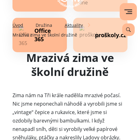
Úvod
Družina
Aktuality
Office
proškoly.cz
Mrazivá zima ve školní družině
365
Mrazivá zima ve
školní družině
Zima nám na Tři krále nadělila mrazivé počasí.
Nic jsme neponechali náhodě a vyrobili jsme si
„vintage“ čepice a rukavice, které jsme si
ozdobily barevnými bambulkami. I když
nenapadl sníh, děti si vyrobily velké papírové
sněhuláky, ptáčky a nakreslily Ladovy obrázky.