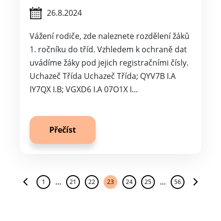
26.8.2024
Vážení rodiče, zde naleznete rozdělení žáků
1. ročníku do tříd. Vzhledem k ochraně dat
uvádíme žáky pod jejich registračními čísly.
Uchazeč Třída Uchazeč Třída; QYV7B I.A
IY7QX I.B; VGXD6 I.A 07O1X I…
Přečíst
...
...
1
21
22
23
24
25
56