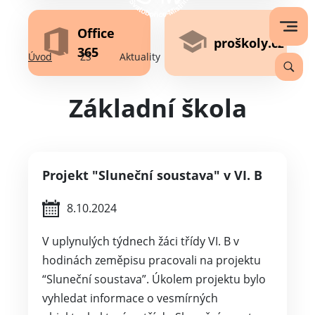
Office
proškoly.cz
365
Úvod
ZŠ
Aktuality
Základní škola
Projekt "Sluneční soustava" v VI. B
8.10.2024
V uplynulých týdnech žáci třídy VI. B v
hodinách zeměpisu pracovali na projektu
“Sluneční soustava”. Úkolem projektu bylo
vyhledat informace o vesmírných