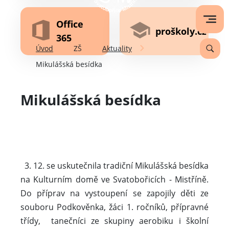
Office
proškoly.cz
365
Úvod
ZŠ
Aktuality
Mikulášská besídka
Mikulášská besídka
3. 12. se uskutečnila tradiční Mikulášská besídka
na Kulturním domě ve Svatobořicích - Mistříně.
Do příprav na vystoupení se zapojily děti ze
souboru Podkověnka, žáci 1. ročníků, přípravné
třídy, tanečníci ze skupiny aerobiku i školní