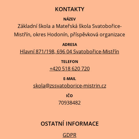
KONTAKTY
NÁZEV
Základní škola a Mateřská škola Svatobořice-
Mistřín, okres Hodonín, příspěvková organizace
ADRESA
Hlavní 871/198, 696 04 Svatobořice-Mistřín
TELEFON
+420 518 620 720
E-MAIL
skola@zssvatoborice-mistrin.cz
IČO
70938482
OSTATNÍ INFORMACE
GDPR