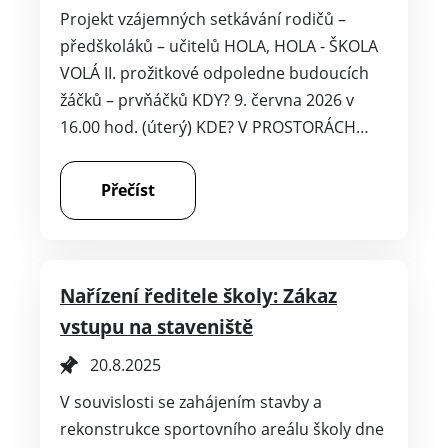
Projekt vzájemných setkávání rodičů –
předškoláků – učitelů HOLA, HOLA - ŠKOLA
VOLÁ II. prožitkové odpoledne budoucích
žáčků – prvňáčků KDY? 9. června 2026 v
16.00 hod. (úterý) KDE? V PROSTORÁCH…
Přečíst
Nařízení ředitele školy: Zákaz
vstupu na staveniště
20.8.2025
V souvislosti se zahájením stavby a
rekonstrukce sportovního areálu školy dne