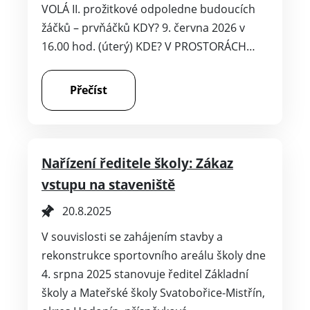
VOLÁ II. prožitkové odpoledne budoucích
žáčků – prvňáčků KDY? 9. června 2026 v
16.00 hod. (úterý) KDE? V PROSTORÁCH…
Přečíst
Nařízení ředitele školy: Zákaz
vstupu na staveniště
20.8.2025
V souvislosti se zahájením stavby a
rekonstrukce sportovního areálu školy dne
4. srpna 2025 stanovuje ředitel Základní
školy a Mateřské školy Svatobořice-Mistřín,