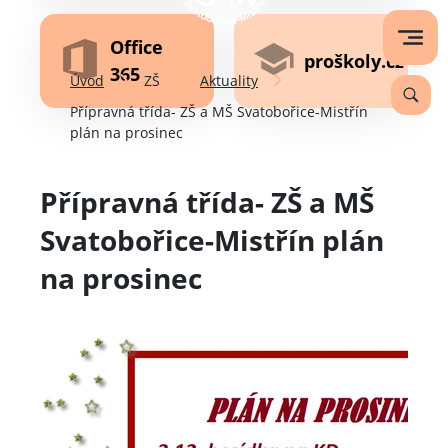
Office
proškoly.cz
365
Úvod
ZŠ
Aktuality
Přípravná třída- ZŠ a MŠ Svatobořice-Mistřín
plán na prosinec
Přípravná třída- ZŠ a MŠ
Svatobořice-Mistřín plán
na prosinec