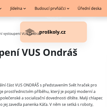
Jídelna
Budoucí prvňáčci
Úřední deska
proškoly.cz
ní vystoupení VUS Ondráš
pení VUS Ondráš
ální část VUS ONDRÁŠ s představením Svět hraček pro
je prostřednictvím příběhu, který je pojatý moderní a
olečenské a socializační dovednosti dítěte. Malý chlapec
ho jej zavedla panenka Káťa. V něm se setká s roboty,