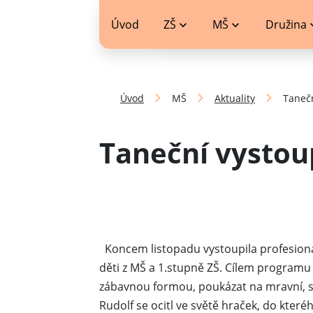
jídelníček
Úvod
ZŠ
MŠ
Družina
Úvod
MŠ
Aktuality
Taneč
Taneční vystou
Koncem listopadu vystoupila profesion
děti z MŠ a 1.stupně ZŠ. Cílem programu 
zábavnou formou, poukázat na mravní, sp
Rudolf se ocitl ve světě hraček, do které