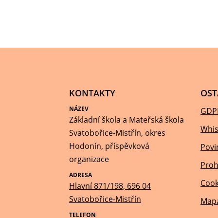
KONTAKTY
OST
NÁZEV
GDP
Základní škola a Mateřská škola
Whis
Svatobořice-Mistřín, okres
Hodonín, příspěvková
Povi
organizace
Proh
ADRESA
Cook
Hlavní 871/198, 696 04
Svatobořice-Mistřín
Mapa
TELEFON