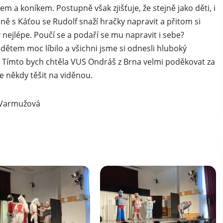
m a koníkem. Postupně však zjišťuje, že stejně jako děti, i
ně s Káťou se Rudolf snaží hračky napravit a přitom si
nejlépe. Poučí se a podaří se mu napravit i sebe?
ětem moc líbilo a všichni jsme si odnesli hluboký
 Tímto bych chtěla VUS Ondráš z Brna velmi poděkovat za
 někdy těšit na viděnou.
žová