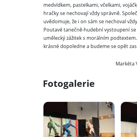
medvídkem, pastelkami, včelkami, vojáčke
hračky se nechovají vždy správně. Společ
uvědomuje, že i on sám se nechoval vždy 
Poutavé tanečně-hudební vystoupení se d
umělecký zážitek s morálním podtextem.
krásné dopoledne a budeme se opět zase
Markéta Varmu
Fotogalerie