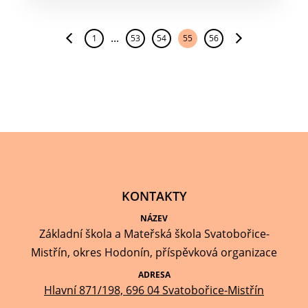
...
1
53
54
55
56
KONTAKTY
NÁZEV
Základní škola a Mateřská škola Svatobořice-
Mistřín, okres Hodonín, příspěvková organizace
ADRESA
Hlavní 871/198, 696 04 Svatobořice-Mistřín