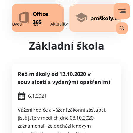
Office
proškoly.cz
365
Úvod
ZŠ
Aktuality
Základní škola
Režim školy od 12.10.2020 v
souvislosti s vydanými opatřeními
6.1.2021
Vážení rodiče a vážení zákonní zástupci,
jistě jste v mediích dne 08.10.2020
zaznamenali, že dochází k novým