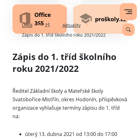
Office
proškoly.cz
365
Úvod
ZŠ
Aktuality
Zápis do 1. tříd školního roku 2021/2022
Zápis do 1. tříd školního
roku 2021/2022
Ředitel Základní školy a Mateřské školy
Svatobořice-Mistřín, okres Hodonín, příspěvková
organizace vyhlašuje termíny zápisu do 1. tříd
na:
úterý 13. dubna 2021 od 13:00 do 17:00