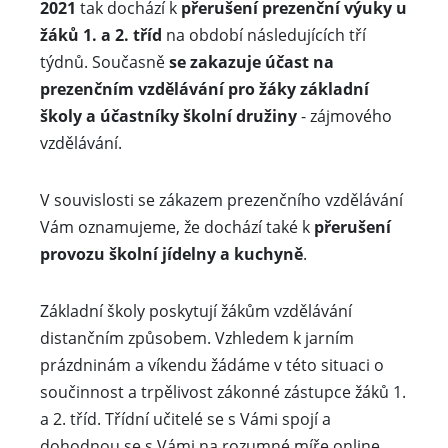
2021
tak dochází k
přerušení prezenční výuky u
žáků 1. a 2. tříd
na období následujících tří
týdnů. Současně
se zakazuje účast na
prezenčním vzdělávání pro žáky základní
školy a účastníky školní družiny
- zájmového
vzdělávání.
V souvislosti se zákazem prezenčního vzdělávání
Vám oznamujeme, že dochází také k
přerušení
provozu školní jídelny a kuchyně
.
Základní školy poskytují žákům vzdělávání
distančním způsobem. Vzhledem k jarním
prázdninám a víkendu žádáme v této situaci o
součinnost a trpělivost zákonné zástupce žáků 1.
a 2. tříd. Třídní učitelé se s Vámi spojí a
dohodnou se s Vámi na rozumné míře online