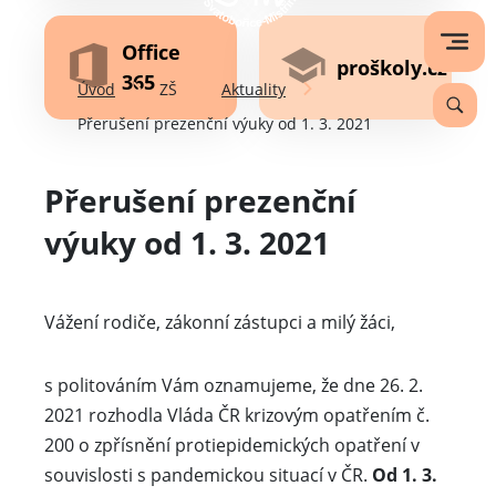
Office
proškoly.cz
365
Úvod
ZŠ
Aktuality
Přerušení prezenční výuky od 1. 3. 2021
Přerušení prezenční
výuky od 1. 3. 2021
Vážení rodiče, zákonní zástupci a milý žáci,
s politováním Vám oznamujeme, že dne 26. 2.
2021 rozhodla Vláda ČR krizovým opatřením č.
200 o zpřísnění protiepidemických opatření v
souvislosti s pandemickou situací v ČR.
Od 1. 3.