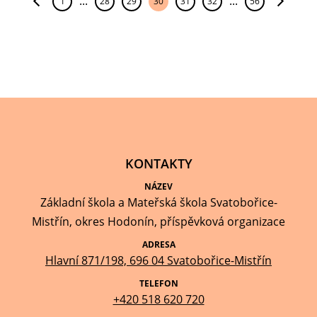
...
...
1
28
29
30
31
32
56
KONTAKTY
NÁZEV
Základní škola a Mateřská škola Svatobořice-
Mistřín, okres Hodonín, příspěvková organizace
ADRESA
Hlavní 871/198, 696 04 Svatobořice-Mistřín
TELEFON
+420 518 620 720