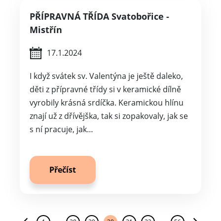
PŘÍPRAVNÁ TŘÍDA Svatobořice -
Mistřín
17.1.2024
I když svátek sv. Valentýna je ještě daleko,
děti z přípravné třídy si v keramické dílně
vyrobily krásná srdíčka. Keramickou hlínu
znají už z dřívějška, tak si zopakovaly, jak se
s ní pracuje, jak…
Přečíst