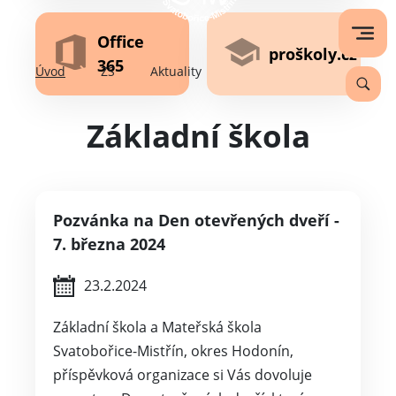
Office
proškoly.cz
365
Úvod
ZŠ
Aktuality
Základní škola
Pozvánka na Den otevřených dveří -
7. března 2024
23.2.2024
Základní škola a Mateřská škola
Svatobořice-Mistřín, okres Hodonín,
příspěvková organizace si Vás dovoluje