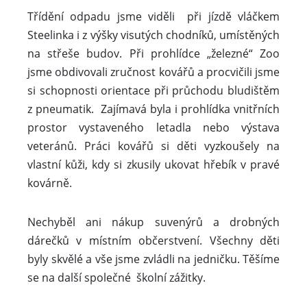
odpadu a také si prohlédly zajímavé výrobky,
které se dají ze starého odpadu vyrobit.
Třídění odpadu jsme viděli při jízdě vláčkem
Steelinka i z výšky visutých chodníků, umístěných
na střeše budov. Při prohlídce „železné“ Zoo
jsme obdivovali zručnost kovářů a procvičili jsme
si schopnosti orientace při průchodu bludištěm
z pneumatik. Zajímavá byla i prohlídka vnitřních
prostor vystaveného letadla nebo výstava
veteránů. Práci kovářů si děti vyzkoušely na
vlastní kůži, kdy si zkusily ukovat hřebík v pravé
kovárně.
Nechyběl ani nákup suvenýrů a drobných
dárečků v místním občerstvení. Všechny děti
byly skvělé a vše jsme zvládli na jedničku. Těšíme