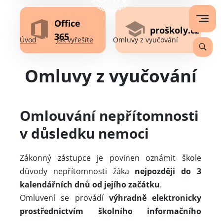
Office
proškoly.cz
365
Úvod
Jak vyřešíte
Omluvy z vyučování
Omluvy z vyučování
Omlouvání nepřítomnosti
v důsledku nemoci
Zákonný zástupce je povinen oznámit škole
důvody nepřítomnosti žáka
nejpozději do 3
kalendářních dnů od jejího začátku
.
Omluvení se provádí
výhradně elektronicky
prostřednictvím školního informačního