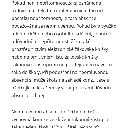
Pokud není nepřítomnost žáka oznámena
třídnímu učiteli do tří kalendářních dnů od
počátku nepřítomnosti, je tato absence
považována za neomluvenou. Pokud bylo využito
telefonického nebo osobního sdělení, je nutné
odůvodnění nepřítomnosti žáka také
prostřednictvím elektronické žákovské knížky
nebo na omluvném listu žákovské knížky
zákonným zástupcem nejpozději v den návratu
žáka do školy. Při podezření na neomluvenou
absenci si může škola na základě konzultace s
ošetřujícím lékařem vyžádat potvrzení důvodu
absence od něj.
Neomluvenou absenci do 10 hodin řeši
výchovná komise ve složení zákonný zástupce
žáka, vedení školy, třídní učitel, výchovný