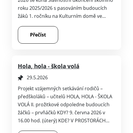
2026 se koná Slavnostní ukončení školního
roku 2025/2026 s pasováním budoucích
žáků 1. ročníku na Kulturním domě ve…
Přečíst
Hola, hola - škola volá
29.5.2026
Projekt vzájemných setkávání rodičů –
předškoláků – učitelů HOLA, HOLA - ŠKOLA
VOLÁ II. prožitkové odpoledne budoucích
žáčků – prvňáčků KDY? 9. června 2026 v
16.00 hod. (úterý) KDE? V PROSTORÁCH…