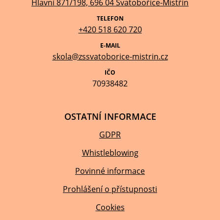
Hlavní 871/198, 696 04 Svatobořice-Mistřín
TELEFON
+420 518 620 720
E-MAIL
skola@zssvatoborice-mistrin.cz
IČO
70938482
OSTATNÍ INFORMACE
GDPR
Whistleblowing
Povinné informace
Prohlášení o přístupnosti
Cookies