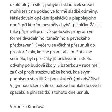
úkolů plných šifer, pohybu i skládaček se žáci
mohli těšit na poklad ve formě sladké odměny.
Následovalo opékání špekáčků u plápolajícího
ohně, při kterém nesměly chybět písničky. Žáci si
také připravili pro své spolužáky program ve
formě divadelního, tanečního a pěveckého
představení. K večeru se všichni přesunuli do
prostor školy, kde se promítal film. Sotva se
setmělo, byla pro žáky již přichystána stezka
odvahy po budově školy. S baterkou v ruce měli
za úkol projít stezkou až ke konci, kde svým
podpisem stvrdili, že jsou skutečnými odvážlivci.
V gymnastickém sále se pak zachumlali do svých
spacáků a plni zážitků z tohoto dne usnuli.
Veronika Kmeťová