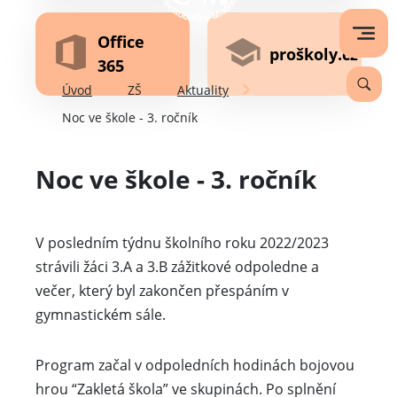
Office
proškoly.cz
365
Úvod
ZŠ
Aktuality
Noc ve škole - 3. ročník
Noc ve škole - 3. ročník
V posledním týdnu školního roku 2022/2023
strávili žáci 3.A a 3.B zážitkové odpoledne a
večer, který byl zakončen přespáním v
gymnastickém sále.
Program začal v odpoledních hodinách bojovou
hrou “Zakletá škola” ve skupinách. Po splnění