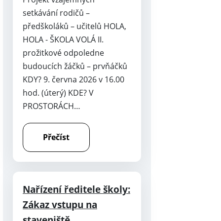
setkávání rodičů –
předškoláků – učitelů HOLA,
HOLA - ŠKOLA VOLÁ II.
prožitkové odpoledne
budoucích žáčků – prvňáčků
KDY? 9. června 2026 v 16.00
hod. (úterý) KDE? V
PROSTORÁCH…
Přečíst
Nařízení ředitele školy:
Zákaz vstupu na
staveniště