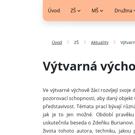
jídelníček
Úvod
ZŠ
MŠ
Družina
Úvod
ZŠ
Aktuality
Výtvarn
Výtvarná výcho
Ve výtvarné výchově žáci rozvíjejí svoje
pozorovací schopnosti, aby daný objekt výtv
představivost. Témata prací bývají růz
jak je to jen možné. Období pravěku
uskutečnila beseda o Zdeňku Burianovi. 
života tohoto autora, techniku, jakou 