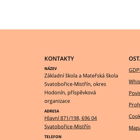
KONTAKTY
OST
NÁZEV
GDP
Základní škola a Mateřská škola
Whis
Svatobořice-Mistřín, okres
Hodonín, příspěvková
Povi
organizace
Proh
ADRESA
Cook
Hlavní 871/198, 696 04
Svatobořice-Mistřín
Mapa
TELEFON