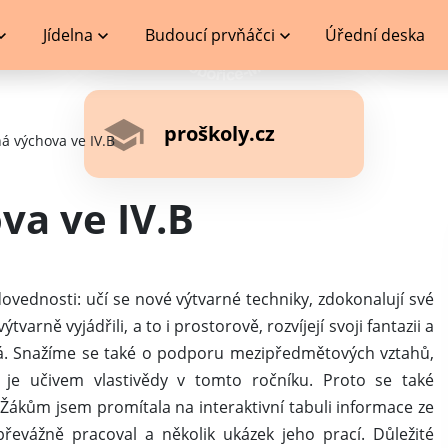
Jídelna
Budoucí prvňáčci
Úřední deska
proškoly.cz
á výchova ve IV.B
va ve IV.B
 dovednosti: učí se nové výtvarné techniky, zdokonalují své
arně vyjádřili, a to i prostorově, rozvíjejí svoji fantazii a
ná. Snažíme se také o podporu mezipředmětových vztahů,
 je učivem vlastivědy v tomto ročníku. Proto se také
Žákům jsem promítala na interaktivní tabuli informace ze
převážně pracoval a několik ukázek jeho prací. Důležité