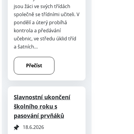
jsou žáci ve svých třídách
společně se třídními učiteli. V
pondělí a úterý probíhá
kontrola a předávání
učebnic, ve středu úklid tříd
a šatních…
Přečíst
Slavnostní ukončení
školního roku s
pasování prvňáků
18.6.2026