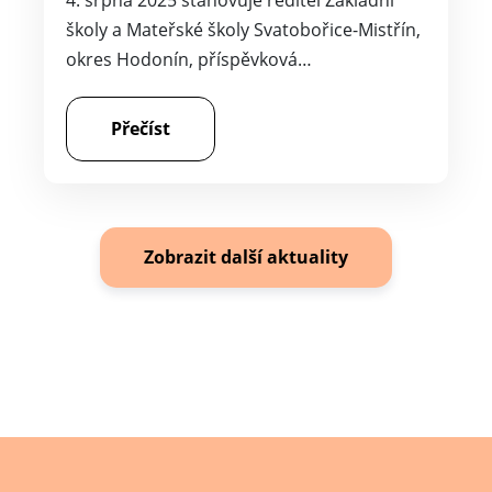
4. srpna 2025 stanovuje ředitel Základní
školy a Mateřské školy Svatobořice-Mistřín,
okres Hodonín, příspěvková…
Přečíst
Zobrazit další aktuality