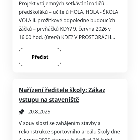
Projekt vzájemných setkávání rodičů –
předškoláků – učitelů HOLA, HOLA - ŠKOLA
VOLÁ II. prožitkové odpoledne budoucích
žáčků – prvňáčků KDY? 9. června 2026 v
16.00 hod. (úterý) KDE? V PROSTORÁCH…
Přečíst
Nařízení ředitele školy: Zákaz
vstupu na staveniště
20.8.2025
V souvislosti se zahájením stavby a
rekonstrukce sportovního areálu školy dne