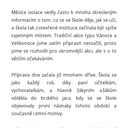
Měsíce izolace vedly často k mnoha zkresleným
informacím o tom, co se ve škole děje, jak se učí,
a škola tak z otevřené instituce začínala být spíše
tajemným místem. Tradiční akce typu Vánoce a
Velikonoce jsme zatím připravit nestačili, proto
jsme se rozhodli pro skromnější akci, ale s o to
větším očekáváním.
Příprava dne začala již mnohem dříve. Škola se
jako každý rok, díky paní učitelkám,
vychovatelkám, a hlavně žákyním a žákům
oblékla do brzkého jara, kdy se ve škole
objevovaly první náznaky tohoto období a
současně i zimní motivy.