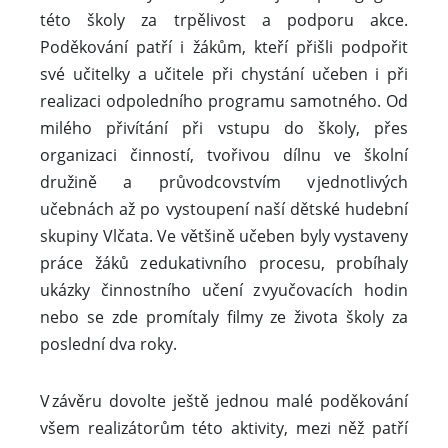
této školy za trpělivost a podporu akce.
Poděkování patří i žákům, kteří přišli podpořit
své učitelky a učitele při chystání učeben i při
realizaci odpoledního programu samotného. Od
milého přivítání při vstupu do školy, přes
organizaci činností, tvořivou dílnu ve školní
družině a průvodcovstvím v jednotlivých
učebnách až po vystoupení naší dětské hudební
skupiny Vlčata. Ve většině učeben byly vystaveny
práce žáků z edukativního procesu, probíhaly
ukázky činnostního učení z vyučovacích hodin
nebo se zde promítaly filmy ze života školy za
poslední dva roky.
V závěru dovolte ještě jednou malé poděkování
všem realizátorům této aktivity, mezi něž patří