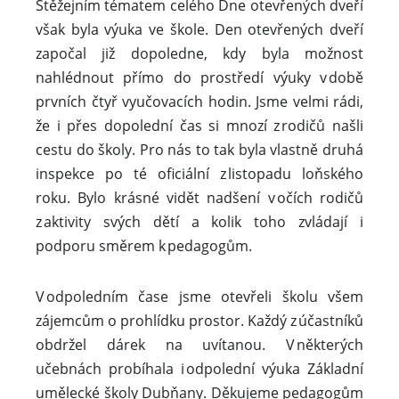
Stěžejním tématem celého Dne otevřených dveří
však byla výuka ve škole. Den otevřených dveří
započal již dopoledne, kdy byla možnost
nahlédnout přímo do prostředí výuky v době
prvních čtyř vyučovacích hodin. Jsme velmi rádi,
že i přes dopolední čas si mnozí z rodičů našli
cestu do školy. Pro nás to tak byla vlastně druhá
inspekce po té oficiální z listopadu loňského
roku. Bylo krásné vidět nadšení v očích rodičů
z aktivity svých dětí a kolik toho zvládají i
podporu směrem k pedagogům.
V odpoledním čase jsme otevřeli školu všem
zájemcům o prohlídku prostor. Každý z účastníků
obdržel dárek na uvítanou. V některých
učebnách probíhala i odpolední výuka Základní
umělecké školy Dubňany. Děkujeme pedagogům