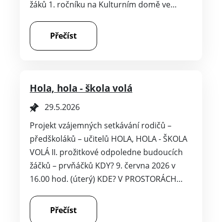
žáků 1. ročníku na Kulturním domě ve…
Přečíst
Hola, hola - škola volá
29.5.2026
Projekt vzájemných setkávání rodičů –
předškoláků – učitelů HOLA, HOLA - ŠKOLA
VOLÁ II. prožitkové odpoledne budoucích
žáčků – prvňáčků KDY? 9. června 2026 v
16.00 hod. (úterý) KDE? V PROSTORÁCH…
Přečíst