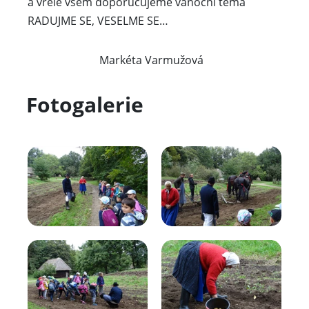
a vřele všem doporučujeme vánoční téma
RADUJME SE, VESELME SE…
Markéta Varmužová
Fotogalerie