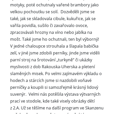
motyky, poté ochutnaly vařené brambory jako
velkou pochoutku se solí. Dozvěděli jsme se
také, jak se skladovala cibule, kukuřice, jak se
vařila povidla, sušilo či zavařovalo ovoce,
zpracovávali hrozny na víno nebo jablka na
mošt. Také jsme ho ochutnali, ten byl výborný!
V jedné chaloupce strouhala a šlapala babička
zelí, v jiné jsme zdobili perníky, jinde jsme viděli
parní stroj na šrotování „turkyně“ či ukázky
myslivosti z dob Rakouska-Uherska a pletení
slaměných misek. Po velmi zajímavém výkladu o
hodech a stárcích jsme si nazdobili voňavé
perníčky a koupili si samozřejmě krásný lidový
suvenýr. Velmi nás potěšila výstava výtvarných
prací ve stodole, kde také visely obrázky dětí
z 2.A. Už se těšíme na další program ve Skanzenu