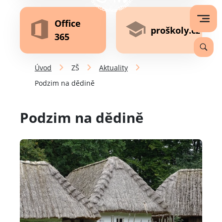
Office
proškoly.cz
365
Úvod
ZŠ
Aktuality
Podzim na dědině
Podzim na dědině