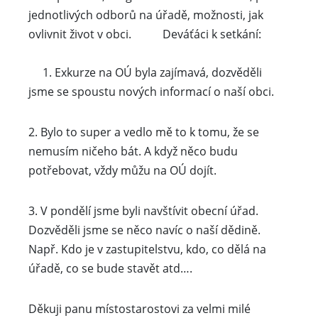
jednotlivých odborů na úřadě, možnosti, jak
ovlivnit život v obci. Deváťáci k setkání:
1. Exkurze na OÚ byla zajímavá, dozvěděli
jsme se spoustu nových informací o naší obci.
2. Bylo to super a vedlo mě to k tomu, že se
nemusím ničeho bát. A když něco budu
potřebovat, vždy můžu na OÚ dojít.
3. V pondělí jsme byli navštívit obecní úřad.
Dozvěděli jsme se něco navíc o naší dědině.
Např. Kdo je v zastupitelstvu, kdo, co dělá na
úřadě, co se bude stavět atd….
Děkuji panu místostarostovi za velmi milé