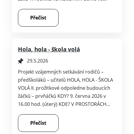
Přečíst
Hola, hola - škola volá
29.5.2026
Projekt vzájemných setkávání rodičů –
předškoláků – učitelů HOLA, HOLA - ŠKOLA
VOLÁ II. prožitkové odpoledne budoucích
žáčků – prvňáčků KDY? 9. června 2026 v
16.00 hod. (úterý) KDE? V PROSTORÁCH…
Přečíst