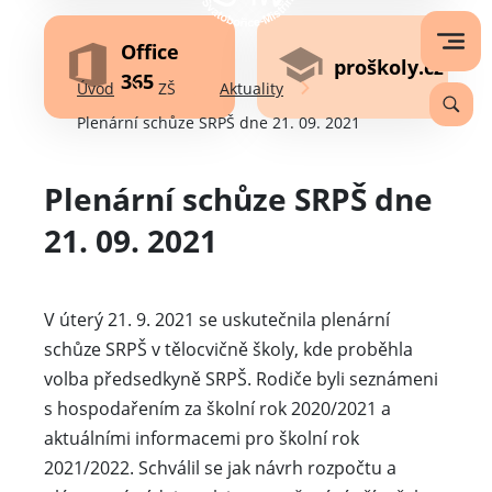
Office
proškoly.cz
365
Úvod
ZŠ
Aktuality
Plenární schůze SRPŠ dne 21. 09. 2021
Plenární schůze SRPŠ dne
21. 09. 2021
V úterý 21. 9. 2021 se uskutečnila plenární
schůze SRPŠ v tělocvičně školy, kde proběhla
volba předsedkyně SRPŠ. Rodiče byli seznámeni
s hospodařením za školní rok 2020/2021 a
aktuálními informacemi pro školní rok
2021/2022. Schválil se jak návrh rozpočtu a