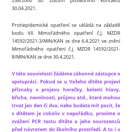
258/2000 Sb. Datum posledního kontaktu
30.04.2021.
Protiepidemické opatření se ukládá na základě
bodu VII. Mimořádného opatření č.j. MZDR
14592/2021-3/MIN/KAN ze dne 6.4.2021 ve znění
Mimořádného opatření č.j. MZDR 14592/2021-
8/MIN/KAN ze dne 30.4.2021.
V této souvislosti žádáme zákonné zástupce o
spolupráci. Pokud se u Vašeho dítěte projeví
příznaky v projevu horečky, bolesti hlavy,
břicha, nevolnosti, průjmu atd., které mohou
trvat jen den či dva, nebo budete mít pocit, že
s dítětem je cokoliv v nepořádku, prosíme o
zvážení PCR testu dítěte a jeho sourozenců
před návratem do školního prostředí. A to i v