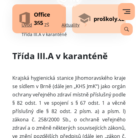
Office
proškoly.cz
365
Úvod
ZŠ
Aktuality
Třída III.A v karanténě
Třída III.A v karanténě
Krajská hygienická stanice Jihomoravského kraje
se sídlem v Brně (dále jen „KHS JmK“) jako orgán
ochrany veřejného zdraví místně příslušný podle
§ 82 odst. 1 ve spojení s § 67 odst. 1 a věcně
příslušný dle § 82 odst. 2 písm. a) a písm. l)
zákona č. 258/2000 Sb., o ochraně veřejného
zdraví a o změně některých souvisejících zákonů,
ve znění pozdějších předpisů (dále jen „zákon č.