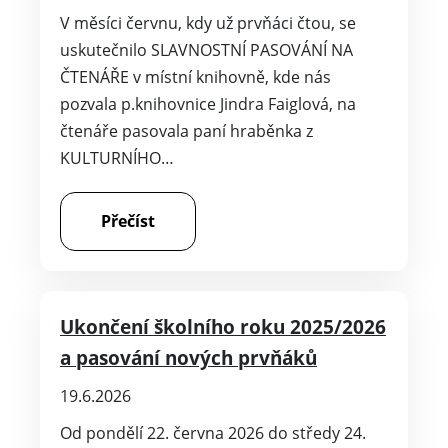
V měsíci červnu, kdy už prvňáci čtou, se
uskutečnilo SLAVNOSTNÍ PASOVÁNÍ NA
ČTENÁŘE v místní knihovně, kde nás
pozvala p.knihovnice Jindra Faiglová, na
čtenáře pasovala paní hraběnka z
KULTURNÍHO…
Přečíst
Ukončení školního roku 2025/2026
a pasování nových prvňáků
19.6.2026
Od pondělí 22. června 2026 do středy 24.