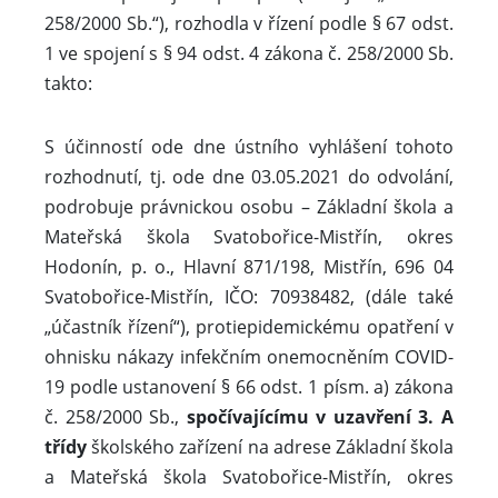
258/2000 Sb.“), rozhodla v řízení podle § 67 odst.
1 ve spojení s § 94 odst. 4 zákona č. 258/2000 Sb.
takto:
S účinností ode dne ústního vyhlášení tohoto
rozhodnutí, tj. ode dne 03.05.2021 do odvolání,
podrobuje právnickou osobu – Základní škola a
Mateřská škola Svatobořice-Mistřín, okres
Hodonín, p. o., Hlavní 871/198, Mistřín, 696 04
Svatobořice-Mistřín, IČO: 70938482, (dále také
„účastník řízení“), protiepidemickému opatření v
ohnisku nákazy infekčním onemocněním COVID-
19 podle ustanovení § 66 odst. 1 písm. a) zákona
č. 258/2000 Sb.,
spočívajícímu v uzavření 3. A
třídy
školského zařízení na adrese Základní škola
a Mateřská škola Svatobořice-Mistřín, okres