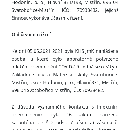
Hodonín, p. o., Hlavní 871/198, Mistřín, 696 04
Svatobořice-Mistřín, IČO: 70938482, jejichž
činnost vykonává účastník řízení.
O d ů v o d n ě n í
Ke dni 05.05.2021 2021 byla KHS JmK nahlášena
osoba, u které bylo laboratorně potvrzeno
infekční onemocnění COVID-19. Jedná se o žákyni
Základní školy a Mateřské školy Svatobořice-
Mistřín, okres Hodonín, p. o., Hlavní 871, Mistřín,
696 04 Svatobořice-Mistřín, IČO: 70938482.
Z důvodu významného kontaktu s infekčním
onemocněním byla 16 žákům nařízena
karanténa dle § 2 odst. 7 písm. a) zákona č.