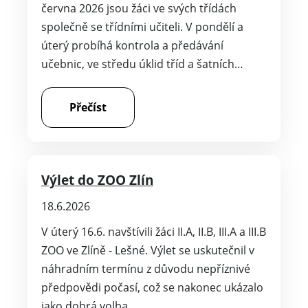
června 2026 jsou žáci ve svých třídách
společně se třídními učiteli. V pondělí a
úterý probíhá kontrola a předávání
učebnic, ve středu úklid tříd a šatních…
Přečíst
Výlet do ZOO Zlín
18.6.2026
V úterý 16.6. navštívili žáci II.A, II.B, III.A a III.B
ZOO ve Zlíně - Lešné. Výlet se uskutečnil v
náhradním termínu z důvodu nepříznivé
předpovědi počasí, což se nakonec ukázalo
jako dobrá volba.…