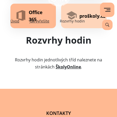
Office
proškoly.cz
365
Úvod
Jak vyřešíte
Rozvrhy hodin
Rozvrhy hodin
Rozvrhy hodin jednotlivých tříd naleznete na
stránkách
ŠkolyOnline
.
KONTAKTY