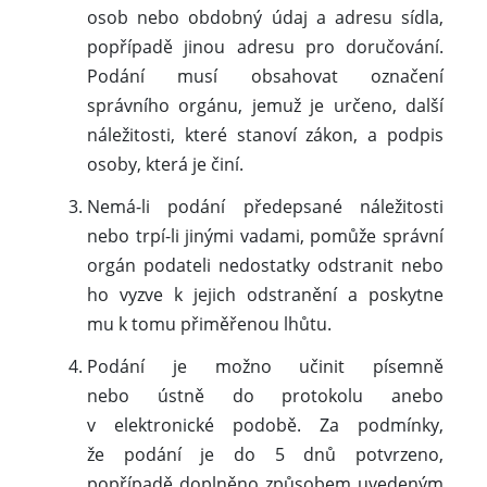
osob nebo obdobný údaj a adresu sídla,
popřípadě jinou adresu pro doručování.
Podání musí obsahovat označení
správního orgánu, jemuž je určeno, další
náležitosti, které stanoví zákon, a podpis
osoby, která je činí.
Nemá-li podání předepsané náležitosti
nebo trpí-li jinými vadami, pomůže správní
orgán podateli nedostatky odstranit nebo
ho vyzve k jejich odstranění a poskytne
mu k tomu přiměřenou lhůtu.
Podání je možno učinit písemně
nebo ústně do protokolu anebo
v elektronické podobě. Za podmínky,
že podání je do 5 dnů potvrzeno,
popřípadě doplněno způsobem uvedeným