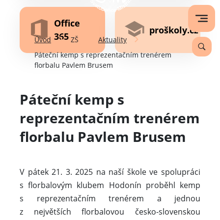
Office
proškoly.cz
365
Úvod
ZŠ
Aktuality
Páteční kemp s reprezentačním trenérem
florbalu Pavlem Brusem
Páteční kemp s
reprezentačním trenérem
florbalu Pavlem Brusem
V pátek 21. 3. 2025 na naší škole ve spolupráci
s florbalovým klubem Hodonín proběhl kemp
s reprezentačním trenérem a jednou
z největších florbalovou česko-slovenskou