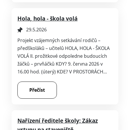
Hola, hola - škola volá
29.5.2026
Projekt vzájemných setkávání rodičů –
předškoláků – učitelů HOLA, HOLA - ŠKOLA
VOLÁ II. prožitkové odpoledne budoucích
žáčků – prvňáčků KDY? 9. června 2026 v
16.00 hod. (úterý) KDE? V PROSTORÁCH…
Přečíst
Nařízení ředitele školy: Zákaz
vstupu na staveniště