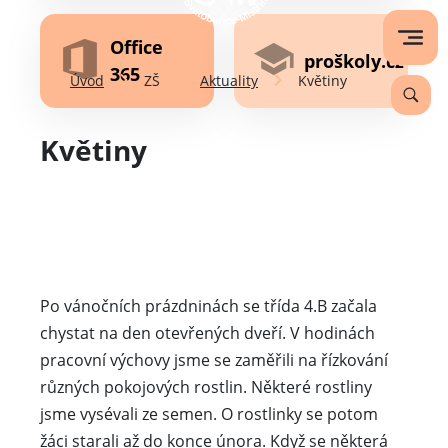
Office
proškoly.cz
365
Úvod
ZŠ
Aktuality
Květiny
Květiny
Po vánočních prázdninách se třída 4.B začala
chystat na den otevřených dveří. V hodinách
pracovní výchovy jsme se zaměřili na řízkování
různých pokojových rostlin. Některé rostliny
jsme vysévali ze semen. O rostlinky se potom
žáci starali až do konce února. Když se některá