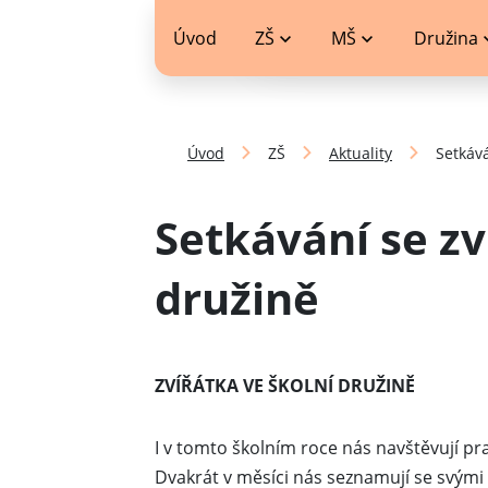
jídelníček
Úvod
ZŠ
MŠ
Družina
Úvod
ZŠ
Aktuality
Setkává
Setkávání se zv
družině
ZVÍŘÁTKA VE ŠKOLNÍ DRUŽINĚ
I v tomto školním roce nás navštěvují p
Dvakrát v měsíci nás seznamují se svými 