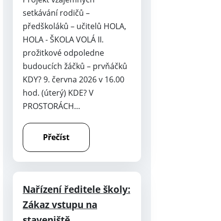
setkávání rodičů –
předškoláků – učitelů HOLA,
HOLA - ŠKOLA VOLÁ II.
prožitkové odpoledne
budoucích žáčků – prvňáčků
KDY? 9. června 2026 v 16.00
hod. (úterý) KDE? V
PROSTORÁCH…
Přečíst
Nařízení ředitele školy:
Zákaz vstupu na
staveniště