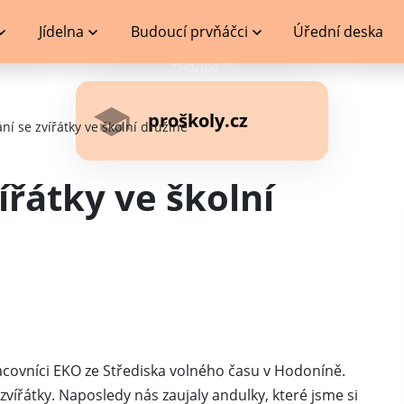
Jídelna
Budoucí prvňáčci
Úřední deska
proškoly.cz
ní se zvířátky ve školní družině
ířátky ve školní
racovníci EKO ze Střediska volného času v Hodoníně.
zvířátky. Naposledy nás zaujaly andulky, které jsme si