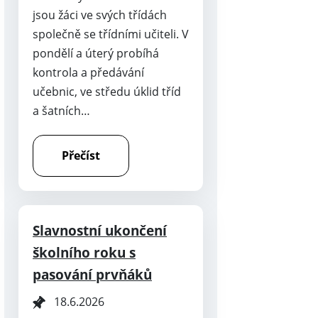
jsou žáci ve svých třídách
společně se třídními učiteli. V
pondělí a úterý probíhá
kontrola a předávání
učebnic, ve středu úklid tříd
a šatních…
Přečíst
Slavnostní ukončení
školního roku s
pasování prvňáků
18.6.2026