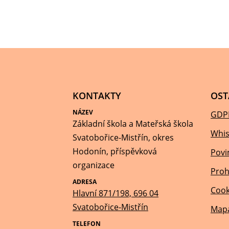
KONTAKTY
OST
NÁZEV
GDP
Základní škola a Mateřská škola
Whis
Svatobořice-Mistřín, okres
Hodonín, příspěvková
Povi
organizace
Proh
ADRESA
Cook
Hlavní 871/198, 696 04
Svatobořice-Mistřín
Mapa
TELEFON