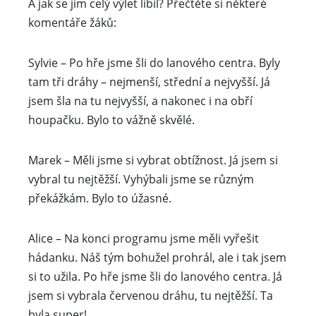
A jak se jim celý výlet líbil? Přečtěte si některé
komentáře žáků:
Sylvie – Po hře jsme šli do lanového centra. Byly
tam tři dráhy – nejmenší, střední a nejvyšší. Já
jsem šla na tu nejvyšší, a nakonec i na obří
houpačku. Bylo to vážně skvělé.
Marek – Měli jsme si vybrat obtížnost. Já jsem si
vybral tu nejtěžší. Vyhýbali jsme se různým
překážkám. Bylo to úžasné.
Alice – Na konci programu jsme měli vyřešit
hádanku. Náš tým bohužel prohrál, ale i tak jsem
si to užila. Po hře jsme šli do lanového centra. Já
jsem si vybrala červenou dráhu, tu nejtěžší. Ta
byla super!