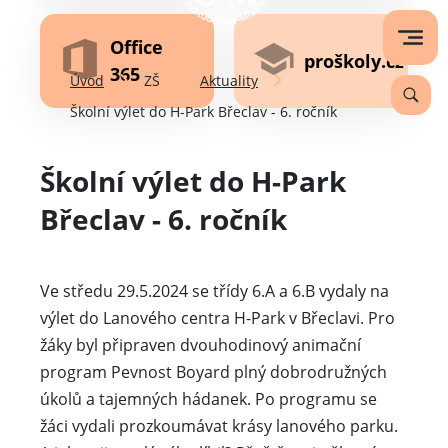
Office
proškoly.cz
365
Úvod
ZŠ
Aktuality
Školní výlet do H-Park Břeclav - 6. ročník
Školní výlet do H-Park
Břeclav - 6. ročník
Ve středu 29.5.2024 se třídy 6.A a 6.B vydaly na
výlet do Lanového centra H-Park v Břeclavi. Pro
žáky byl připraven dvouhodinový animační
program Pevnost Boyard plný dobrodružných
úkolů a tajemných hádanek. Po programu se
žáci vydali prozkoumávat krásy lanového parku.