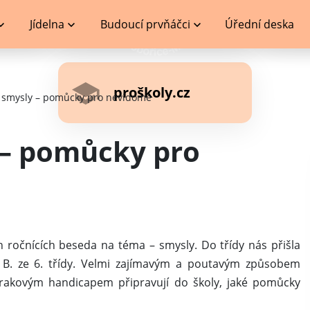
Jídelna
Budoucí prvňáčci
Úřední deska
proškoly.cz
t smysly – pomůcky pro nevidomé
 – pomůcky pro
h ročnících beseda na téma – smysly. Do třídy nás přišla
a B. ze 6. třídy. Velmi zajímavým a poutavým způsobem
zrakovým handicapem připravují do školy, jaké pomůcky