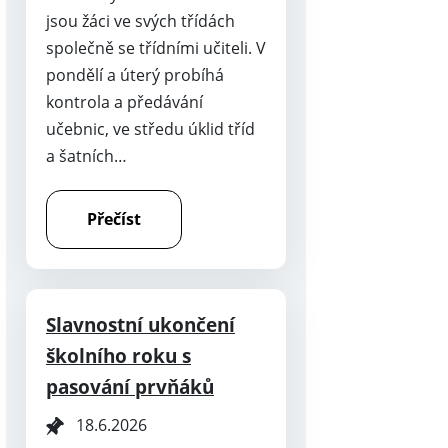
jsou žáci ve svých třídách
společně se třídními učiteli. V
pondělí a úterý probíhá
kontrola a předávání
učebnic, ve středu úklid tříd
a šatních…
Přečíst
Slavnostní ukončení
školního roku s
pasování prvňáků
18.6.2026