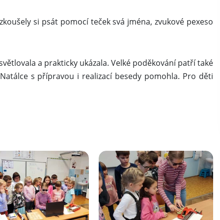
yzkoušely si psát pomocí teček svá jména, zvukové pexeso
světlovala a prakticky ukázala. Velké poděkování patří také
Natálce s přípravou i realizací besedy pomohla. Pro děti