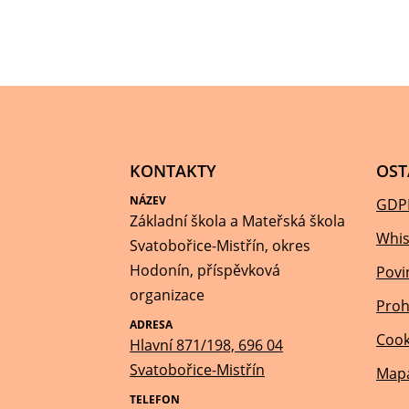
KONTAKTY
OST
NÁZEV
GDP
Základní škola a Mateřská škola
Whis
Svatobořice-Mistřín, okres
Hodonín, příspěvková
Povi
organizace
Proh
ADRESA
Cook
Hlavní 871/198, 696 04
Svatobořice-Mistřín
Mapa
TELEFON