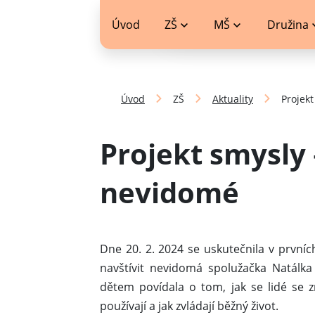
jídelníček
Úvod
ZŠ
MŠ
Družina
Úvod
ZŠ
Aktuality
Projek
Projekt smysly
nevidomé
Dne 20. 2. 2024 se uskutečnila v prvníc
navštívit nevidomá spolužačka Natálk
dětem povídala o tom, jak se lidé se 
používají a jak zvládají běžný život.