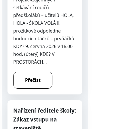
setkávání rodičů –
předškoláků – učitelů HOLA,
HOLA - ŠKOLA VOLÁ II.
prožitkové odpoledne
budoucích žáčků – prvňáčků
KDY? 9. června 2026 v 16.00
hod. (úterý) KDE? V
PROSTORÁCH…
Přečíst
Nařízení ředitele školy:
Zákaz vstupu na
staveniště