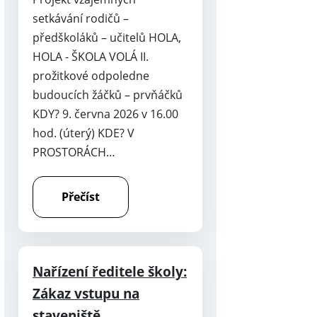
setkávání rodičů –
předškoláků – učitelů HOLA,
HOLA - ŠKOLA VOLÁ II.
prožitkové odpoledne
budoucích žáčků – prvňáčků
KDY? 9. června 2026 v 16.00
hod. (úterý) KDE? V
PROSTORÁCH…
Přečíst
Nařízení ředitele školy:
Zákaz vstupu na
staveniště