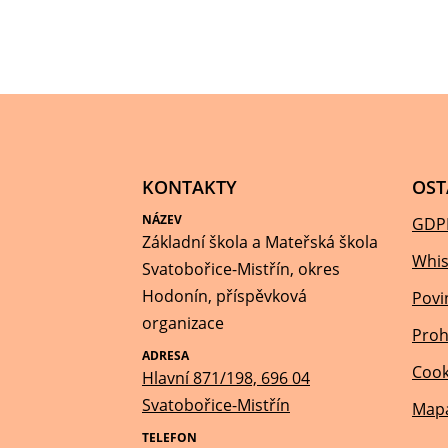
KONTAKTY
OST
NÁZEV
GDP
Základní škola a Mateřská škola
Whis
Svatobořice-Mistřín, okres
Hodonín, příspěvková
Povi
organizace
Proh
ADRESA
Cook
Hlavní 871/198, 696 04
Svatobořice-Mistřín
Mapa
TELEFON