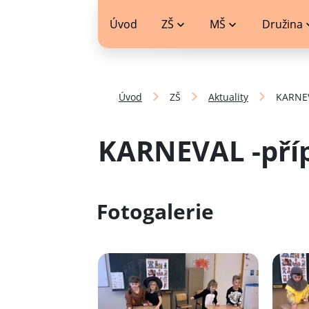
jídelníček
Úvod
ZŠ
MŠ
Družina
Úvod
ZŠ
Aktuality
KARNEV
KARNEVAL -příp
Fotogalerie