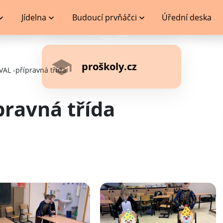
Jídelna
Budoucí prvňáčci
Úřední deska
proškoly.cz
AL -přípravná třída
ravná třída