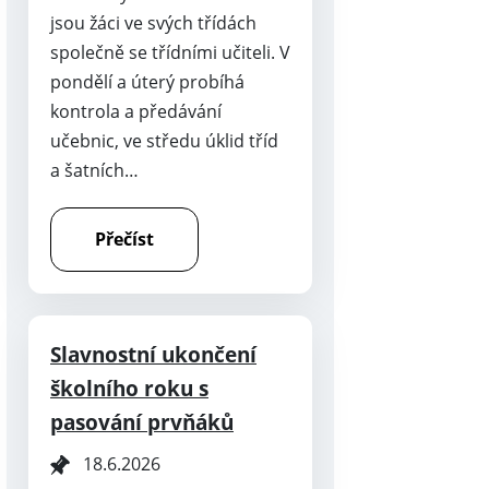
jsou žáci ve svých třídách
společně se třídními učiteli. V
pondělí a úterý probíhá
kontrola a předávání
učebnic, ve středu úklid tříd
a šatních…
Přečíst
Slavnostní ukončení
školního roku s
pasování prvňáků
18.6.2026