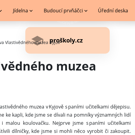
Jídelna
Budoucí prvňáčci
Úřední deska
proškoly.cz
va Vlastivědného muzea Kyjov
tivědného muzea
vlastivědného muzea v Kyjově s paními učitelkami dějepisu.
sme ke kapli, kde jsme se dívali na pomníky významných lidí
i i malou koulovačku. Nejprve jsme s paními učitelkami
vili dílničky, kde jsme si mohli něco vyrobit či zakoupit.