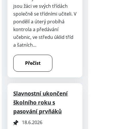
jsou žáci ve svých třídách
společně se třídními učiteli. V
pondělí a úterý probíhá
kontrola a předávání
učebnic, ve středu úklid tříd
a šatních…
Přečíst
Slavnostní ukončení
školního roku s
pasování prvňáků
18.6.2026