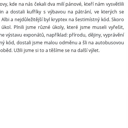
vy, kde na nás čekali dva milí pánové, kteří nám vysvětlili
in a dostali kufříky s výbavou na pátrání, ve kterých se
Albi a nejdůležitější byl kryptex na šestimístný kód. Skoro
kol. Plnili jsme různé úkoly, které jsme museli vyřešit,
sme výstavu exponátů, například: přírodu, dějiny, vyprávění
selný kód, dostali jsme malou odměnu a šli na autobusovou
oběd. Užili jsme si to a těšíme se na další výlet.