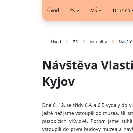
jídelníček
Úvod
ZŠ
MŠ
Družina
Úvod
ZŠ
Aktuality
Návště
Návštěva Vlas
Kyjov
Dne 6. 12. se třídy 6.A a 6.B vydaly do 
Ještě než jsme vstoupili do muzea, šli j
působících v Kyjově. Potom jsme stihl
vstoupili do první budovy muzea a navští