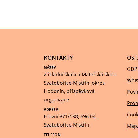
KONTAKTY
OST
NÁZEV
GDP
Základní škola a Mateřská škola
Whis
Svatobořice-Mistřín, okres
Hodonín, příspěvková
Povi
organizace
Proh
ADRESA
Cook
Hlavní 871/198, 696 04
Svatobořice-Mistřín
Mapa
TELEFON