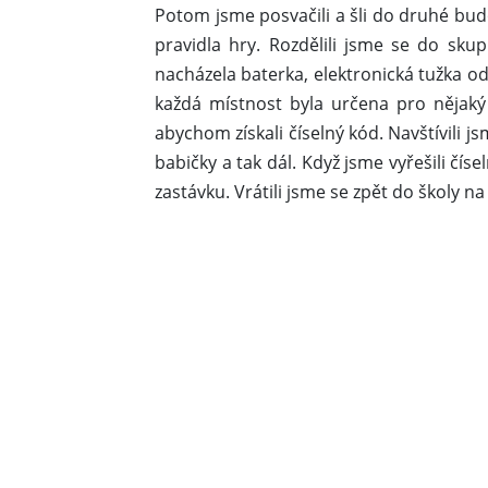
Potom jsme posvačili a šli do druhé budo
pravidla hry. Rozdělili jsme se do skup
nacházela baterka, elektronická tužka od 
každá místnost byla určena pro nějaký ú
abychom získali číselný kód. Navštívili j
babičky a tak dál. Když jsme vyřešili čí
zastávku. Vrátili jsme se zpět do školy na 