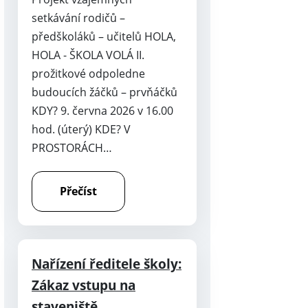
setkávání rodičů –
předškoláků – učitelů HOLA,
HOLA - ŠKOLA VOLÁ II.
prožitkové odpoledne
budoucích žáčků – prvňáčků
KDY? 9. června 2026 v 16.00
hod. (úterý) KDE? V
PROSTORÁCH…
Přečíst
Nařízení ředitele školy:
Zákaz vstupu na
staveniště