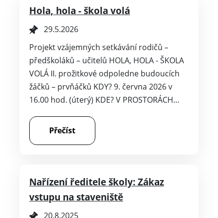
Hola, hola - škola volá
29.5.2026
Projekt vzájemných setkávání rodičů –
předškoláků – učitelů HOLA, HOLA - ŠKOLA
VOLÁ II. prožitkové odpoledne budoucích
žáčků – prvňáčků KDY? 9. června 2026 v
16.00 hod. (úterý) KDE? V PROSTORÁCH…
Přečíst
Nařízení ředitele školy: Zákaz
vstupu na staveniště
20.8.2025