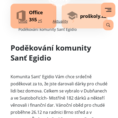
Office
proškoly.cz
365
Úvod
ZŠ
Aktuality
Poděkování komunity Sanť Egidio
Poděkování komunity
Sanť Egidio
Komunita Sant' Egidio Vám chce srdečně
poděkovat za to, že jste darovali dárky pro chudé
lidi bez domova. Celkem se vybralo v Dubňanech
a ve Svatobořicích- Mistříně 182 dárků a někteří
věnovali i finanční dar. Vánoční oběd pro chudé
proběhne 26.12 na radnici Brno střed a v