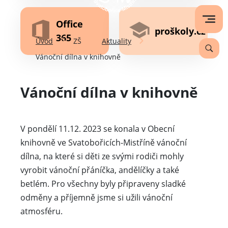
Office
proškoly.cz
365
Úvod
ZŠ
Aktuality
Vánoční dílna v knihovně
Vánoční dílna v knihovně
V pondělí 11.12. 2023 se konala v Obecní
knihovně ve Svatobořicích-Mistříně vánoční
dílna, na které si děti ze svými rodiči mohly
vyrobit vánoční přáníčka, andělíčky a také
betlém. Pro všechny byly připraveny sladké
odměny a příjemně jsme si užili vánoční
atmosféru.