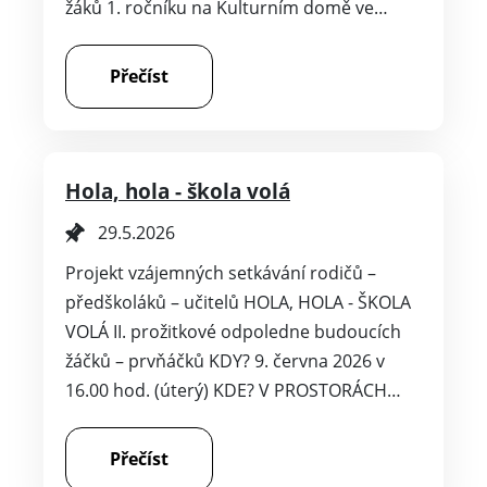
žáků 1. ročníku na Kulturním domě ve…
Přečíst
Hola, hola - škola volá
29.5.2026
Projekt vzájemných setkávání rodičů –
předškoláků – učitelů HOLA, HOLA - ŠKOLA
VOLÁ II. prožitkové odpoledne budoucích
žáčků – prvňáčků KDY? 9. června 2026 v
16.00 hod. (úterý) KDE? V PROSTORÁCH…
Přečíst