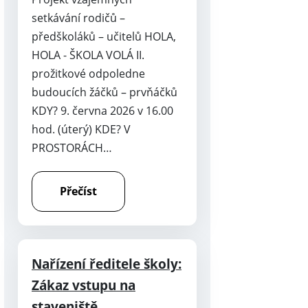
setkávání rodičů –
předškoláků – učitelů HOLA,
HOLA - ŠKOLA VOLÁ II.
prožitkové odpoledne
budoucích žáčků – prvňáčků
KDY? 9. června 2026 v 16.00
hod. (úterý) KDE? V
PROSTORÁCH…
Přečíst
Nařízení ředitele školy:
Zákaz vstupu na
staveniště