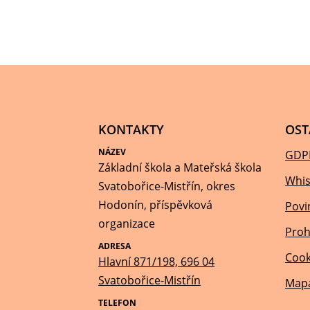
KONTAKTY
OST
NÁZEV
GDP
Základní škola a Mateřská škola
Whis
Svatobořice-Mistřín, okres
Hodonín, příspěvková
Povi
organizace
Proh
ADRESA
Cook
Hlavní 871/198, 696 04
Svatobořice-Mistřín
Mapa
TELEFON