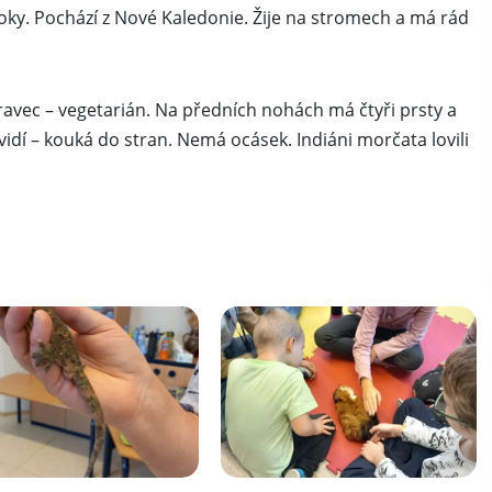
oky. Pochází z Nové Kaledonie. Žije na stromech a má rád
žravec – vegetarián. Na předních nohách má čtyři prsty a
vidí – kouká do stran. Nemá ocásek. Indiáni morčata lovili