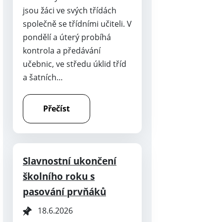
jsou žáci ve svých třídách
společně se třídními učiteli. V
pondělí a úterý probíhá
kontrola a předávání
učebnic, ve středu úklid tříd
a šatních…
Přečíst
Slavnostní ukončení
školního roku s
pasování prvňáků
18.6.2026