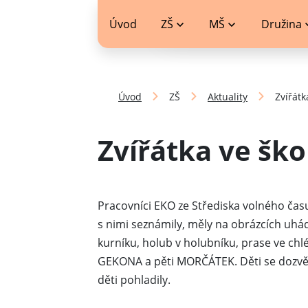
jídelníček
Úvod
ZŠ
MŠ
Družina
Úvod
ZŠ
Aktuality
Zvířátk
Zvířátka ve ško
Pracovníci EKO ze Střediska volného času
s nimi seznámily, měly na obrázcích uhádn
kurníku, holub v holubníku, prase ve chl
GEKONA a pěti MORČÁTEK. Děti se dozvěd
děti pohladily.