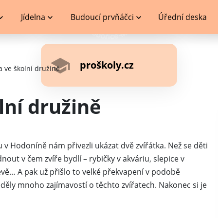
Jídelna
Budoucí prvňáčci
Úřední deska
proškoly.cz
a ve školní družině
lní družině
 v Hodoníně nám přivezli ukázat dvě zvířátka. Než se děti
out v čem zvíře bydlí – rybičky v akváriu, slepice v
évě… A pak už přišlo to velké překvapení v podobě
ěly mnoho zajímavostí o těchto zvířatech. Nakonec si je