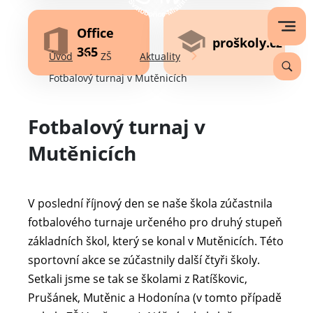
Office
proškoly.cz
365
Úvod
ZŠ
Aktuality
Fotbalový turnaj v Mutěnicích
Fotbalový turnaj v
Mutěnicích
V poslední říjnový den se naše škola zúčastnila
fotbalového turnaje určeného pro druhý stupeň
základních škol, který se konal v Mutěnicích. Této
sportovní akce se zúčastnily další čtyři školy.
Setkali jsme se tak se školami z Ratíškovic,
Prušánek, Mutěnic a Hodonína (v tomto případě