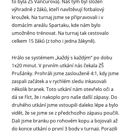
to byla ZŠ Vančurova). Náš tým byl složen
výhradně z žáků, kteří navštěvují fotbalový
kroužek. Na turnaj jsme se připravovali i v
domácím areálu Spartaku, kde nám bylo
umožněno trénovat. Na turnaj tak cestovalo
celkem 15 žáků (z toho i jedna žákyně).
Hrálo se systémem „každý s každým“ po dobu
1x20 minut. V prvním utkání nás čekala ZŠ
Prušánky. Prohráli jsme zaslouženě 4:1, kdy jsme
zaspali začátek a v rychlém sledu inkasovali
několik branek. Toto utkání nám otevřelo oči a
dá se říct, že i nakoplo pro naše další zápasy. Do
druhého utkání jsme vstoupili daleko lépe a bylo
vidět, že se jsme se z předchozího zápasu poučili.
Dali jsme branku po rohovém kopu a bojovali až
do konce utkání o první 3 body v turnaji. Porazili