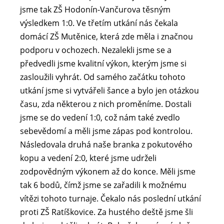
jsme tak ZŠ Hodonín-Vančurova těsným
výsledkem 1:0. Ve třetím utkání nás čekala
domácí ZŠ Mutěnice, která zde měla i značnou
podporu v ochozech. Nezalekli jsme se a
předvedli jsme kvalitní výkon, kterým jsme si
zasloužili vyhrát. Od samého začátku tohoto
utkání jsme si vytvářeli šance a bylo jen otázkou
času, zda některou z nich proměníme. Dostali
jsme se do vedení 1:0, což nám také zvedlo
sebevědomí a měli jsme zápas pod kontrolou.
Následovala druhá naše branka z pokutového
kopu a vedení 2:0, které jsme udrželi
zodpovědným výkonem až do konce. Měli jsme
tak 6 bodů, čímž jsme se zařadili k možnému
vítězi tohoto turnaje. Čekalo nás poslední utkání
proti ZŠ Ratíškovice. Za hustého deště jsme šli