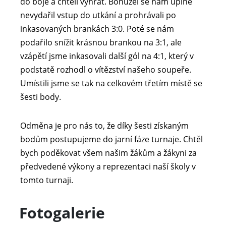
do boje a chtěli vyhrát. Bohužel se nám úplně
nevydařil vstup do utkání a prohrávali po
inkasovaných brankách 3:0. Poté se nám
podařilo snížit krásnou brankou na 3:1, ale
vzápětí jsme inkasovali další gól na 4:1, který v
podstatě rozhodl o vítězství našeho soupeře.
Umístili jsme se tak na celkovém třetím místě se
šesti body.
Odměna je pro nás to, že díky šesti získaným
bodům postupujeme do jarní fáze turnaje. Chtěl
bych poděkovat všem našim žákům a žákyni za
předvedené výkony a reprezentaci naší školy v
tomto turnaji.
Fotogalerie