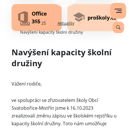
Office
proškoly.cz
365
Úvod
ZŠ
Aktuality
Navýšení kapacity školní družiny
Navýšení kapacity školní
družiny
Vážení rodiče,
ve spolupráci se zřizovatelem školy Obcí
Svatobořice-Mistřín jsme k 16.10.2023
zrealizovali změnu zápisu ve školském rejstříku u
kapacity školní družiny. Toto nám umožňuje