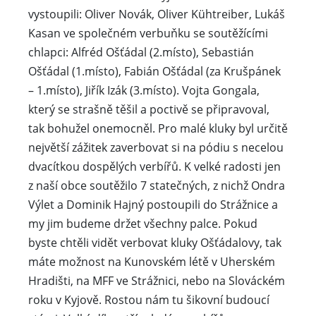
vystoupili: Oliver Novák, Oliver Kühtreiber, Lukáš
Kasan ve společném verbuňku se soutěžícími
chlapci: Alfréd Ošťádal (2.místo), Sebastián
Ošťádal (1.místo), Fabián Ošťádal (za Krušpánek
– 1.místo), Jiřík Izák (3.místo). Vojta Gongala,
který se strašně těšil a poctivě se připravoval,
tak bohužel onemocněl. Pro malé kluky byl určitě
největší zážitek zaverbovat si na pódiu s necelou
dvacítkou dospělých verbířů. K velké radosti jen
z naší obce soutěžilo 7 statečných, z nichž Ondra
Výlet a Dominik Hajný postoupili do Strážnice a
my jim budeme držet všechny palce. Pokud
byste chtěli vidět verbovat kluky Ošťádalovy, tak
máte možnost na Kunovském létě v Uherském
Hradišti, na MFF ve Strážnici, nebo na Slováckém
roku v Kyjově. Rostou nám tu šikovní budoucí