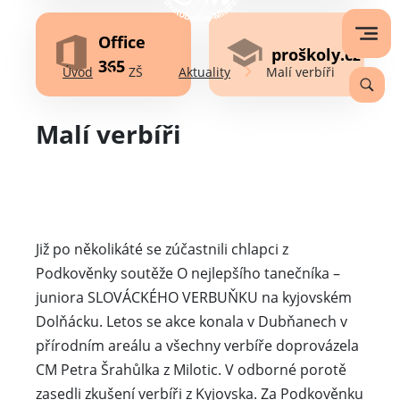
Office
proškoly.cz
365
Úvod
ZŠ
Aktuality
Malí verbíři
Malí verbíři
Již po několikáté se zúčastnili chlapci z
Podkověnky soutěže O nejlepšího tanečníka –
juniora SLOVÁCKÉHO VERBUŇKU na kyjovském
Dolňácku. Letos se akce konala v Dubňanech v
přírodním areálu a všechny verbíře doprovázela
CM Petra Šrahůlka z Milotic. V odborné porotě
zasedli zkušení verbíři z Kyjovska. Za Podkověnku