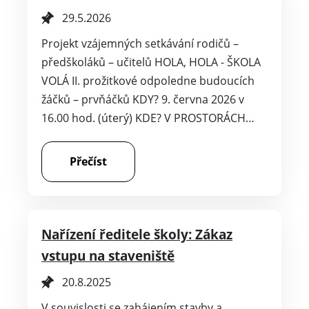
29.5.2026
Projekt vzájemných setkávání rodičů –
předškoláků – učitelů HOLA, HOLA - ŠKOLA
VOLÁ II. prožitkové odpoledne budoucích
žáčků – prvňáčků KDY? 9. června 2026 v
16.00 hod. (úterý) KDE? V PROSTORÁCH…
Přečíst
Nařízení ředitele školy: Zákaz
vstupu na staveniště
20.8.2025
V souvislosti se zahájením stavby a