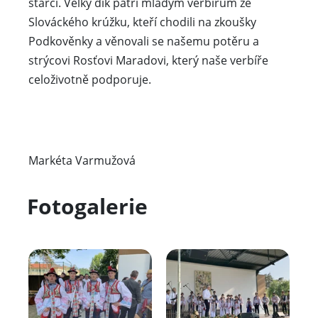
stárci. Velký dík patří mladým verbířům ze
Slováckého krúžku, kteří chodili na zkoušky
Podkověnky a věnovali se našemu potěru a
strýcovi Rosťovi Maradovi, který naše verbíře
celoživotně podporuje.
Markéta Varmužová
Fotogalerie