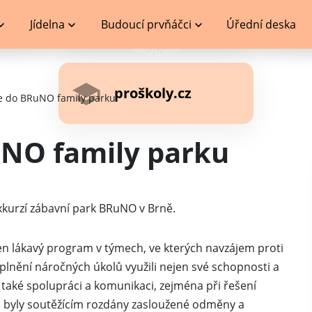
Jídelna
Budoucí prvňáčci
Úřední deska
proškoly.cz
e do BRuNO family parku
uNO family parku
u exkurzí zábavní park BRuNO v Brně.
n lákavý program v týmech, ve kterých navzájem proti
i plnění náročných úkolů využili nejen své schopnosti a
e také spolupráci a komunikaci, zejména při řešení
ín byly soutěžícím rozdány zasloužené odměny a