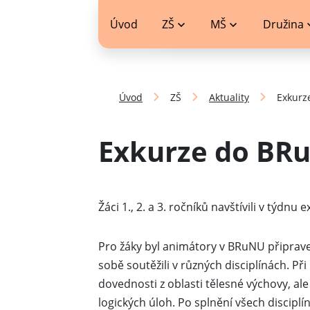
jídelníček
Úvod
ZŠ
MŠ
Družina
Úvod
ZŠ
Aktuality
Exkurz
Exkurze do BR
Žáci 1., 2. a 3. ročníků navštívili v týdn
Pro žáky byl animátory v BRuNU připrave
sobě soutěžili v různých disciplínách. Př
dovednosti z oblasti tělesné výchovy, al
logických úloh. Po splnění všech discipl