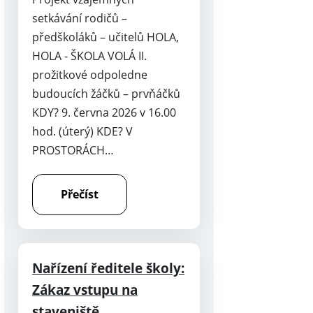
setkávání rodičů –
předškoláků – učitelů HOLA,
HOLA - ŠKOLA VOLÁ II.
prožitkové odpoledne
budoucích žáčků – prvňáčků
KDY? 9. června 2026 v 16.00
hod. (úterý) KDE? V
PROSTORÁCH…
Přečíst
Nařízení ředitele školy:
Zákaz vstupu na
staveniště