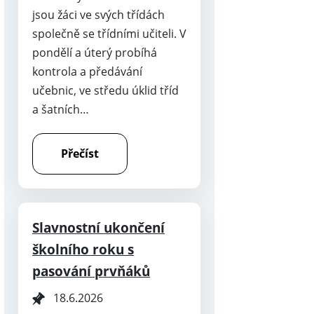
jsou žáci ve svých třídách
společně se třídními učiteli. V
pondělí a úterý probíhá
kontrola a předávání
učebnic, ve středu úklid tříd
a šatních…
Přečíst
Slavnostní ukončení
školního roku s
pasování prvňáků
18.6.2026