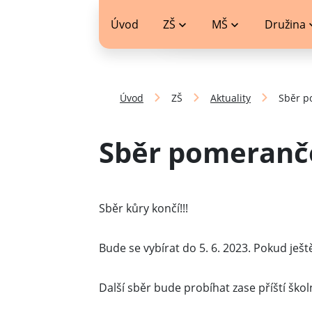
jídelníček
Úvod
ZŠ
MŠ
Družina
Úvod
ZŠ
Aktuality
Sběr p
Sběr pomerančo
Sběr kůry končí!!!
Bude se vybírat do 5. 6. 2023. Pokud ješ
Další sběr bude probíhat zase příští škol