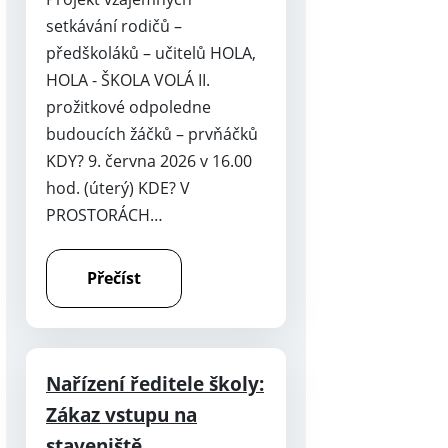
setkávání rodičů –
předškoláků – učitelů HOLA,
HOLA - ŠKOLA VOLÁ II.
prožitkové odpoledne
budoucích žáčků – prvňáčků
KDY? 9. června 2026 v 16.00
hod. (úterý) KDE? V
PROSTORÁCH…
Přečíst
Nařízení ředitele školy:
Zákaz vstupu na
staveniště