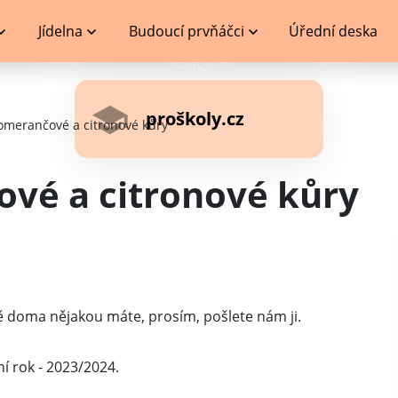
Jídelna
Budoucí prvňáčci
Úřední deska
proškoly.cz
omerančové a citronové kůry
vé a citronové kůry
tě doma nějakou máte, prosím, pošlete nám ji.
ní rok - 2023/2024.