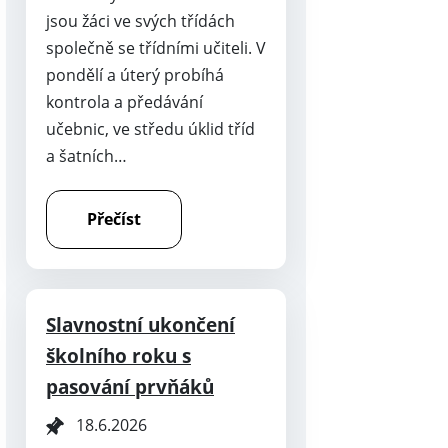
jsou žáci ve svých třídách
společně se třídními učiteli. V
pondělí a úterý probíhá
kontrola a předávání
učebnic, ve středu úklid tříd
a šatních…
Přečíst
Slavnostní ukončení
školního roku s
pasování prvňáků
18.6.2026