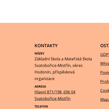
KONTAKTY
OST
NÁZEV
GDP
Základní škola a Mateřská škola
Whis
Svatobořice-Mistřín, okres
Hodonín, příspěvková
Povi
organizace
Proh
ADRESA
Cook
Hlavní 871/198, 696 04
Svatobořice-Mistřín
Mapa
TELEFON