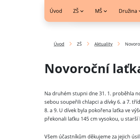
jídelníček
Úvod
ZŠ
MŠ
Družina
Úvod
ZŠ
Aktuality
Novoroč
Novoroční laťka
Na druhém stupni dne 31. 1. proběhla novo
sebou soupeřili chlapci a dívky 6. a 7. tří
8. a 9. U dívek byla pokořena laťka ve vý
překonali laťku 145 cm vysokou, u starší
Všem účastníkům děkujeme za jejich úsil