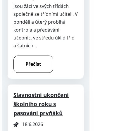
jsou žáci ve svých třídách
společně se třídními učiteli. V
pondělí a úterý probíhá
kontrola a předávání
učebnic, ve středu úklid tříd
a šatních…
Přečíst
Slavnostní ukončení
školního roku s
pasování prvňáků
18.6.2026