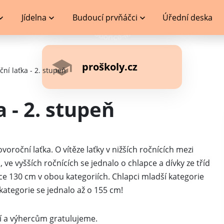
Jídelna
Budoucí prvňáčci
Úřední deska
proškoly.cz
ní laťka - 2. stupeň
 - 2. stupeň
roční laťka. O vítěze laťky v nižších ročnících mezi
d, ve vyšších ročnících se jednalo o chlapce a dívky ze tříd
šce 130 cm v obou kategoriích. Chlapci mladší kategorie
 kategorie se jednalo až o 155 cm!
í a výhercům gratulujeme.