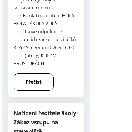
setkávání rodičů –
předškoláků – učitelů HOLA,
HOLA - ŠKOLA VOLÁ II.
prožitkové odpoledne
budoucích žáčků – prvňáčků
KDY? 9. června 2026 v 16.00
hod. (úterý) KDE? V
PROSTORÁCH…
Přečíst
Nařízení ředitele školy:
Zákaz vstupu na
staveniště