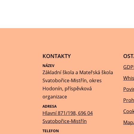
KONTAKTY
OST
NÁZEV
GDP
Základní škola a Mateřská škola
Whis
Svatobořice-Mistřín, okres
Hodonín, příspěvková
Povi
organizace
Proh
ADRESA
Cook
Hlavní 871/198, 696 04
Svatobořice-Mistřín
Mapa
TELEFON