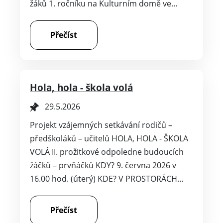
žáků 1. ročníku na Kulturním domě ve…
Přečíst
Hola, hola - škola volá
29.5.2026
Projekt vzájemných setkávání rodičů –
předškoláků – učitelů HOLA, HOLA - ŠKOLA
VOLÁ II. prožitkové odpoledne budoucích
žáčků – prvňáčků KDY? 9. června 2026 v
16.00 hod. (úterý) KDE? V PROSTORÁCH…
Přečíst