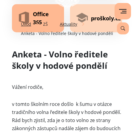
Office
proškoly.cz
365
Úvod
ZŠ
Aktuality
Anketa - Volno ředitele školy v hodové pondělí
Anketa - Volno ředitele
školy v hodové pondělí
Vážení rodiče,
v tomto školním roce došlo k šumu v otázce
tradičního volna ředitele školy v hodové pondělí.
Rád bych zjistil, zda je o toto volno ze strany
zákonných zástupců nadále zájem do budoucích