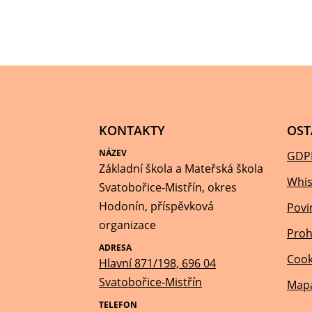
KONTAKTY
OST
NÁZEV
GDP
Základní škola a Mateřská škola
Whis
Svatobořice-Mistřín, okres
Hodonín, příspěvková
Povi
organizace
Proh
ADRESA
Cook
Hlavní 871/198, 696 04
Svatobořice-Mistřín
Mapa
TELEFON