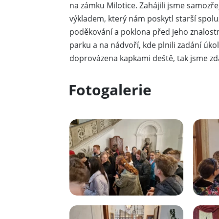
na zámku Milotice. Zahájili jsme samo
výkladem, který nám poskytl starší spolu
poděkování a poklona před jeho znalostm
parku a na nádvoří, kde plnili zadání úk
doprovázena kapkami deště, tak jsme zdá
Fotogalerie