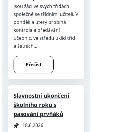
jsou žáci ve svých třídách
společně se třídními učiteli. V
pondělí a úterý probíhá
kontrola a předávání
učebnic, ve středu úklid tříd
a šatních…
Přečíst
Slavnostní ukončení
školního roku s
pasování prvňáků
18.6.2026