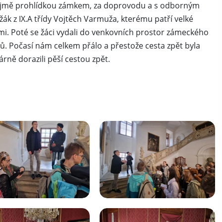
zřejmě prohlídkou zámkem, za doprovodu a s odborným
žák z IX.A třídy Vojtěch Varmuža, kterému patří velké
i. Poté se žáci vydali do venkovních prostor zámeckého
olů. Počasí nám celkem přálo a přestože cesta zpět byla
rně dorazili pěší cestou zpět.