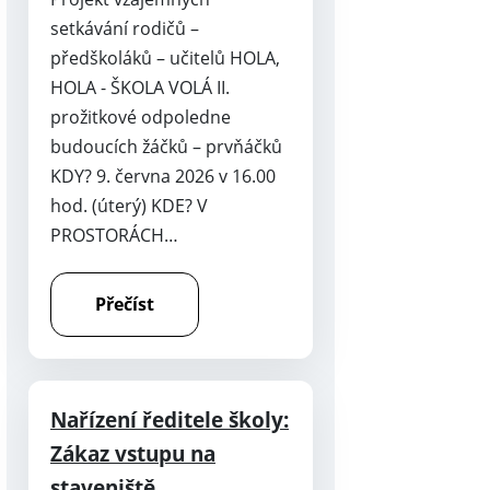
setkávání rodičů –
předškoláků – učitelů HOLA,
HOLA - ŠKOLA VOLÁ II.
prožitkové odpoledne
budoucích žáčků – prvňáčků
KDY? 9. června 2026 v 16.00
hod. (úterý) KDE? V
PROSTORÁCH…
Přečíst
Nařízení ředitele školy:
Zákaz vstupu na
staveniště