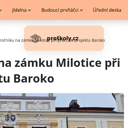
Jídelna
Budoucí prvňáčci
Úřední deska
proškoly.cz
 ročníku na zámku Milotice při práci na projektu Baroko
 na zámku Milotice při
ktu Baroko