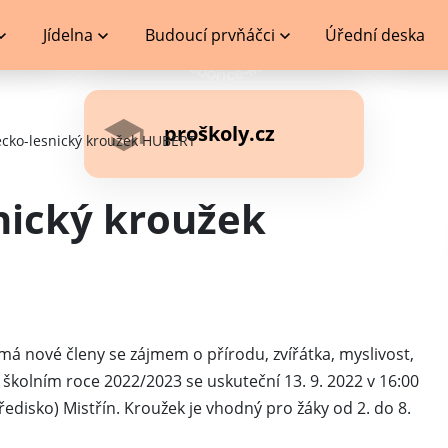
Jídelna
Budoucí prvňáčci
Úřední deska
proškoly.cz
ecko-lesnický kroužek HUBERT
nický kroužek
má nové členy se zájmem o přírodu, zvířátka, myslivost,
o školním roce 2022/2023 se uskuteční 13. 9. 2022 v 16:00
edisko) Mistřín. Kroužek je vhodný pro žáky od 2. do 8.