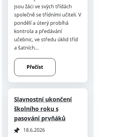
jsou žáci ve svých třídách
společně se třídními učiteli. V
pondělí a úterý probíhá
kontrola a předávání
učebnic, ve středu úklid tříd
a šatních…
Přečíst
Slavnostní ukončení
školního roku s
pasování prvňáků
18.6.2026