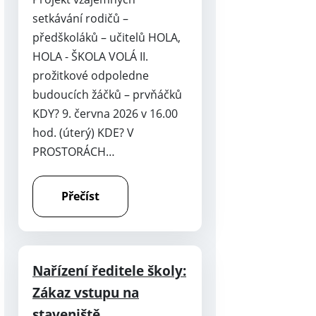
setkávání rodičů –
předškoláků – učitelů HOLA,
HOLA - ŠKOLA VOLÁ II.
prožitkové odpoledne
budoucích žáčků – prvňáčků
KDY? 9. června 2026 v 16.00
hod. (úterý) KDE? V
PROSTORÁCH…
Přečíst
Nařízení ředitele školy:
Zákaz vstupu na
staveniště