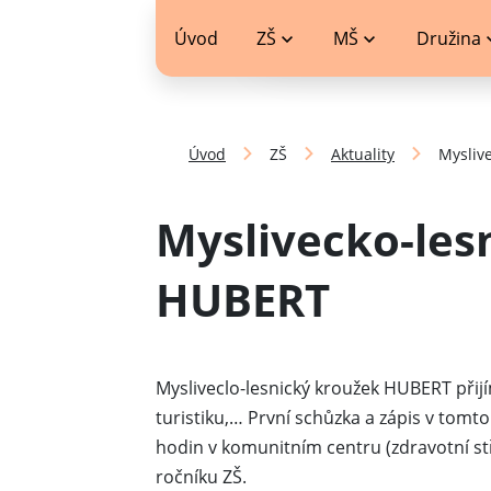
jídelníček
Úvod
ZŠ
MŠ
Družina
Úvod
ZŠ
Aktuality
Mysliv
Myslivecko-les
HUBERT
Mysliveclo-lesnický kroužek HUBERT přijí
turistiku,… První schůzka a zápis v tomt
hodin v komunitním centru (zdravotní stř
ročníku ZŠ.