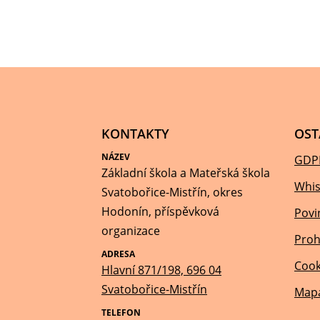
KONTAKTY
OST
NÁZEV
GDP
Základní škola a Mateřská škola
Whis
Svatobořice-Mistřín, okres
Hodonín, příspěvková
Povi
organizace
Proh
ADRESA
Cook
Hlavní 871/198, 696 04
Svatobořice-Mistřín
Mapa
TELEFON