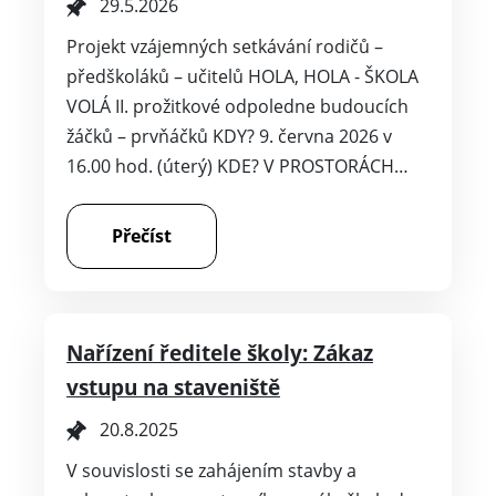
29.5.2026
Projekt vzájemných setkávání rodičů –
předškoláků – učitelů HOLA, HOLA - ŠKOLA
VOLÁ II. prožitkové odpoledne budoucích
žáčků – prvňáčků KDY? 9. června 2026 v
16.00 hod. (úterý) KDE? V PROSTORÁCH…
Přečíst
Nařízení ředitele školy: Zákaz
vstupu na staveniště
20.8.2025
V souvislosti se zahájením stavby a