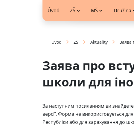
jídelníček
Úvod
ZŠ
MŠ
Družina
Úvod
ZŠ
Aktuality
Заява 
Заява про вст
школи для ін
За наступним посиланням ви знайдете 
версії. Форма не використовується дл
Республіки або для зарахування до шк