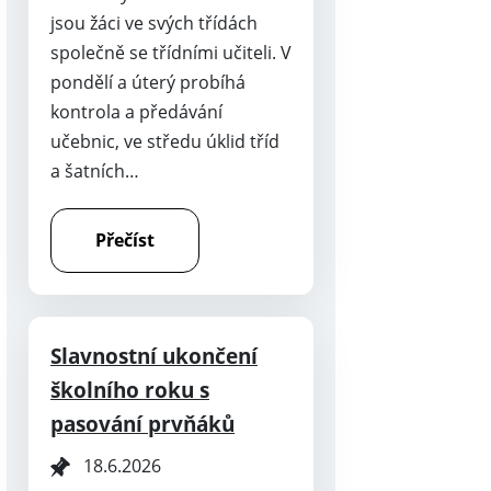
jsou žáci ve svých třídách
společně se třídními učiteli. V
pondělí a úterý probíhá
kontrola a předávání
učebnic, ve středu úklid tříd
a šatních…
Přečíst
Slavnostní ukončení
školního roku s
pasování prvňáků
18.6.2026