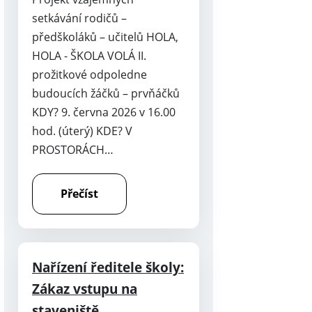
setkávání rodičů –
předškoláků – učitelů HOLA,
HOLA - ŠKOLA VOLÁ II.
prožitkové odpoledne
budoucích žáčků – prvňáčků
KDY? 9. června 2026 v 16.00
hod. (úterý) KDE? V
PROSTORÁCH…
Přečíst
Nařízení ředitele školy:
Zákaz vstupu na
staveniště