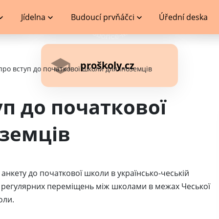
Jídelna
Budoucí prvňáčci
Úřední deska
proškoly.cz
про вступ до початкової школи для іноземців
уп до початкової
оземців
анкету до початкової школи в українсько-чеській
я регулярних переміщень між школами в межах Чеської
оли.