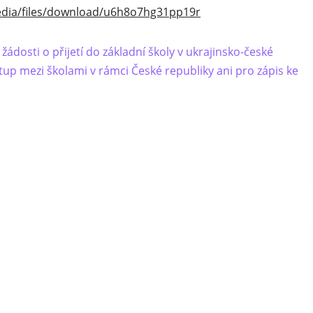
media/files/download/u6h8o7hg31pp19r
ádosti o přijetí do základní školy v ukrajinsko-české
tup mezi školami v rámci České republiky ani pro zápis ke