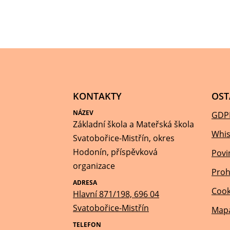
KONTAKTY
OST
NÁZEV
GDP
Základní škola a Mateřská škola
Whis
Svatobořice-Mistřín, okres
Hodonín, příspěvková
Povi
organizace
Proh
ADRESA
Cook
Hlavní 871/198, 696 04
Svatobořice-Mistřín
Mapa
TELEFON