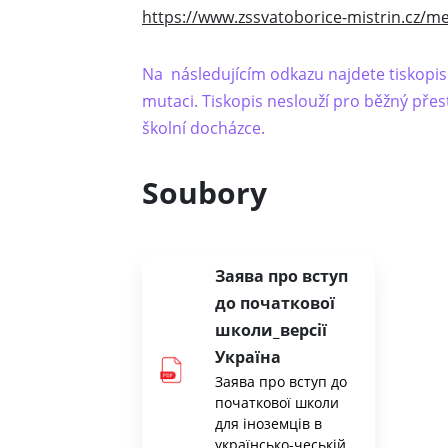
https://www.zssvatoborice-mistrin.cz/
Na následujícím odkazu najdete tiskopis ž
mutaci. Tiskopis neslouží pro běžný přes
školní docházce.
Soubory
Заява про вступ
до початкової
школи_версії
Україна
Заява про вступ до
початкової школи
для іноземців в
українсько-чеській