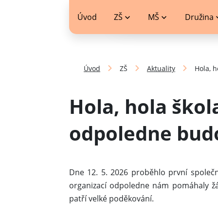
jídelníček
Úvod
ZŠ
MŠ
Družina
Úvod
ZŠ
Aktuality
Hola, h
Hola, hola škol
odpoledne bud
Dne 12. 5. 2026 proběhlo první společné
organizací odpoledne nám pomáhaly žáky
patří velké poděkování.