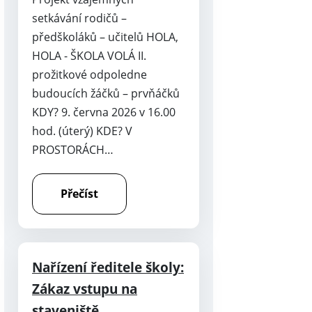
setkávání rodičů –
předškoláků – učitelů HOLA,
HOLA - ŠKOLA VOLÁ II.
prožitkové odpoledne
budoucích žáčků – prvňáčků
KDY? 9. června 2026 v 16.00
hod. (úterý) KDE? V
PROSTORÁCH…
Přečíst
Nařízení ředitele školy:
Zákaz vstupu na
staveniště