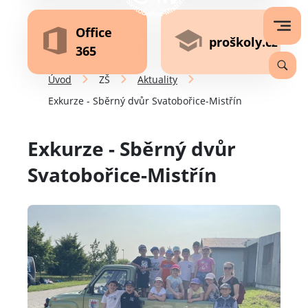
Office
proškoly.cz
365
Úvod
ZŠ
Aktuality
Exkurze - Sběrný dvůr Svatobořice-Mistřín
Exkurze - Sběrný dvůr
Svatobořice-Mistřín